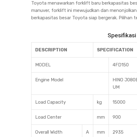
Toyota menawarkan forklift baru berkapasitas be
manuver, forklift ini mewujudkan dan menonjolkan 
berkapasitas besar Toyota siap bergerak. Pilihan
Spesifikasi
DESCRIPTION
SPECIFICATION
MODEL
4FD150
Engine Model
HINO J080
UM
Load Capacity
kg
15000
Load Center
mm
900
Overall Width
A
mm
2935