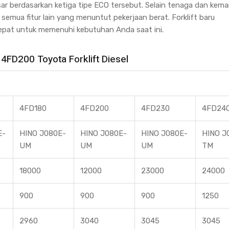
sar berdasarkan ketiga tipe ECO tersebut. Selain tenaga dan ke
semua fitur lain yang menuntut pekerjaan berat. Forklift baru
 tepat untuk memenuhi kebutuhan Anda saat ini.
 4FD200 Toyota Forklift Diesel
4FD180
4FD200
4FD230
4FD24
E-
HINO J080E-
HINO J080E-
HINO J080E-
HINO J
UM
UM
UM
TM
18000
12000
23000
24000
900
900
900
1250
2960
3040
3045
3045