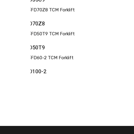
FD70Z8
FD50T9
FD100-2