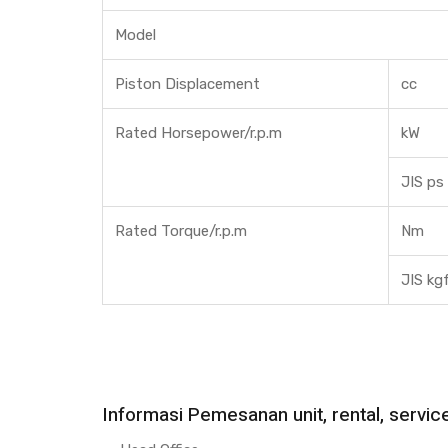
Model
Piston Displacement
cc
Rated Horsepower/r.p.m
kW
JIS ps
Rated Torque/r.p.m
Nm
JIS kg
Informasi Pemesanan unit, rental, service