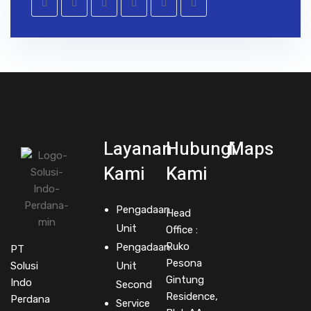
Layanan
Hubungi
Maps
Kami
Kami
Pengadaan
Head
Unit
Office :
Ruko
Pengadaan
PT
Pesona
Solusi
Unit
Gintung
Indo
Second
Residence,
Perdana
Service