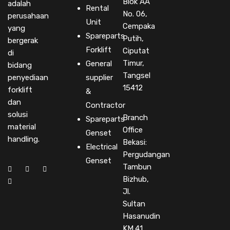
Blok AA
adalah
Rental
No. 06,
perusahaan
Unit
Cempaka
yang
Spareparts
Putih,
bergerak
Forklift
Ciputat
di
Timur,
General
bidang
Tangsel
penyediaan
supplier
15412
forklift
&
dan
Contractor
solusi
Branch
Spareparts
material
Office
Genset
handling.
Bekasi:
Electrical
Pergudangan
Genset
Tambun
Bizhub,
Jl.
Sultan
Hasanudin
KM.41