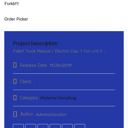
Project Description
Pallet Truck Manual / Electric Cap. 1 Ton s/d 3 ...
Release Date:
11/26/2019
Client:
-
Category:
Material Handling
Author:
Administarator