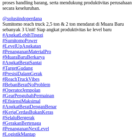
proses handling barang, serta mendukung produktivitas perusahaan
secara keseluruhan.
@solusiindoperdana
Sumitomo reach truck 2,5 ton & 2 ton mendarat di Muara Baru
sebanyak 3 Unit! Siap angkat produktivitas ke level baru
#AngkatLebihTinggi
#SumitomoPower
#LevelUpAngkatan
#PenangananMaterialPro
#MuaraBaruBerkarya
#AngkatBeratSantai
#TargetGudang
#PresisiDalamGerak
#ReachTruckVibes
#BebanBeratNoProblem
#OperatorJempolan
#GearPengubahPermainan
#EfisiensiMaksimal
#AngkatBeratDenganBenar
#KerjaCerdasBukanKeras
#SelaluBergerak
#GerakanBertenaga
#PenangananNextLevel
#LogistikMantap