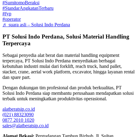
#SumitomoBeraksi
#StandarAngkatanTerbaru
#fyp
#operator
♬ suara asli – Solusi Indo Perdana
PT Solusi Indo Perdana, Solusi Material Handling
Terpercaya
Sebagai penyedia alat berat dan material handling equipment
terpercaya, PT Solusi Indo Perdana menyediakan berbagai
kebutuhan industri mulai dari forklift, reach truck, hand pallet,
stacker, crane, aerial work platform, excavator, hingga layanan rental
dan spare part.
Dengan dukungan tim profesional dan produk berkualitas, PT
Solusi Indo Perdana siap membantu perusahaan mendapatkan solusi
terbaik untuk meningkatkan produktivitas operasional.
alatberatsip.co.id
(021) 88323090
0877 2010 1020
sales@alatberatsip.co.id
Alamat Bekasi:
Pergudangan Tambun Bizhub, Jl. Sultan