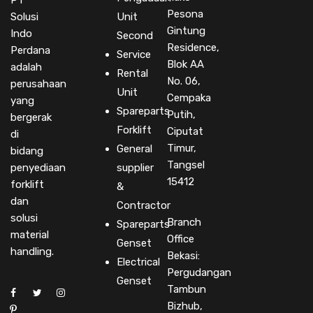
PT
Pesona
Solusi
Unit
Gintung
Indo
Second
Residence,
Perdana
Service
Blok AA
adalah
Rental
No. 06,
perusahaan
Unit
Cempaka
yang
Spareparts
Putih,
bergerak
Forklift
Ciputat
di
Timur,
General
bidang
Tangsel
penyediaan
supplier
15412
forklift
&
dan
Contractor
solusi
Branch
Spareparts
material
Office
Genset
handling.
Bekasi:
Electrical
Pergudangan
Genset
Tambun
Bizhub,