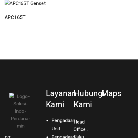
Read More
APC165T
Layanan
Hubungi
Maps
Kami
Kami
Pengadaan
Head
Unit
Office :
Ruko
Pengadaan