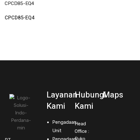
Read More
CPCD85-EQ4
Layanan
Hubungi
Maps
Kami
Kami
Pengadaan
Head
Unit
Office :
Ruko
Pengadaan