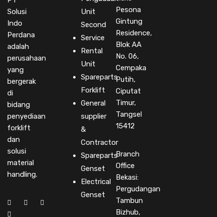
PT
Pesona
Solusi
Unit
Gintung
Indo
Second
Residence,
Perdana
Service
Blok AA
adalah
Rental
No. 06,
perusahaan
Unit
Cempaka
yang
Spareparts
Putih,
bergerak
Forklift
Ciputat
di
Timur,
General
bidang
Tangsel
penyediaan
supplier
15412
forklift
&
dan
Contractor
solusi
Branch
Spareparts
material
Office
Genset
handling.
Bekasi:
Electrical
Pergudangan
Genset
Tambun
Bizhub,