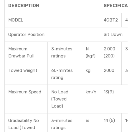
DESCRIPTION
SPECIFICAT
MODEL
4CBT2
4C
Operator Position
Sit Down
Maximum
3-minutes
N
2.000
3.0
Drawbar Pull
ratings
(kgf)
(200)
Towed Weight
60-mintes
kg
2000
30
rating
Maximum Speed
No Load
km/h
13(9)
(Towed
Load)
Gradeability No
3-minutes
%
14 (5)
14 
Load (Towed
ratings