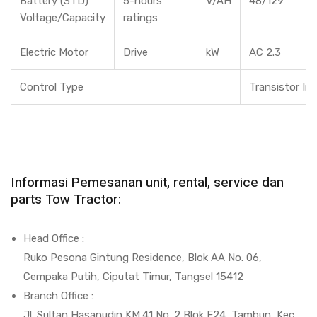
Battery (STD)
5-hours
V/AH
48/129
Voltage/Capacity
ratings
Electric Motor
Drive
kW
AC 2.3
Control Type
Transistor In
Informasi Pemesanan unit, rental, service dan
parts Tow Tractor:
Head Office :
Ruko Pesona Gintung Residence, Blok AA No. 06,
Cempaka Putih, Ciputat Timur, Tangsel 15412
Branch Office :
Jl. Sultan Hasanudin KM.41 No. 2 Blok E24, Tambun, Kec.