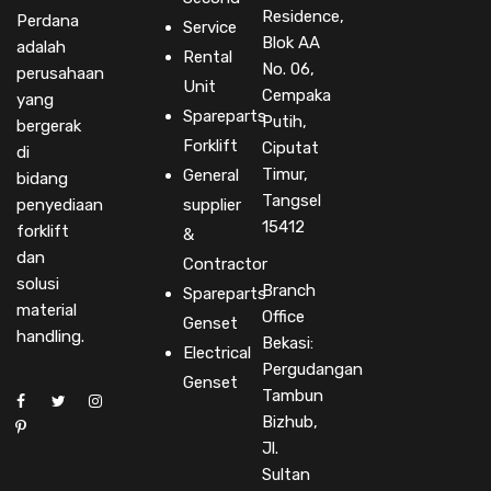
Residence,
Perdana
Service
Blok AA
adalah
Rental
No. 06,
perusahaan
Unit
Cempaka
yang
Spareparts
Putih,
bergerak
Forklift
Ciputat
di
Timur,
General
bidang
Tangsel
penyediaan
supplier
15412
forklift
&
dan
Contractor
solusi
Branch
Spareparts
material
Office
Genset
handling.
Bekasi:
Electrical
Pergudangan
Genset
Tambun
Bizhub,
Jl.
Sultan