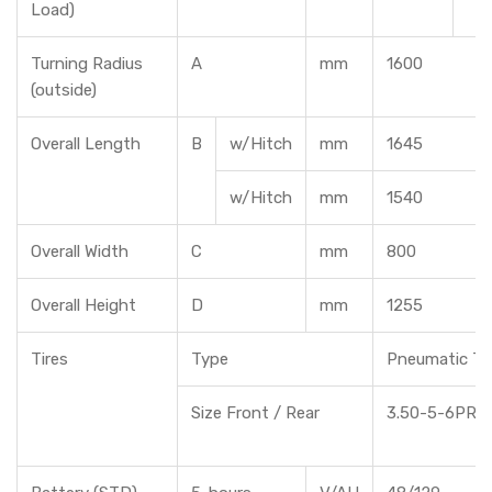
Load)
Turning Radius
A
mm
1600
(outside)
Overall Length
B
w/Hitch
mm
1645
w/Hitch
mm
1540
Overall Width
C
mm
800
Overall Height
D
mm
1255
Tires
Type
Pneumatic Ti
Size Front / Rear
3.50-5-6PR /