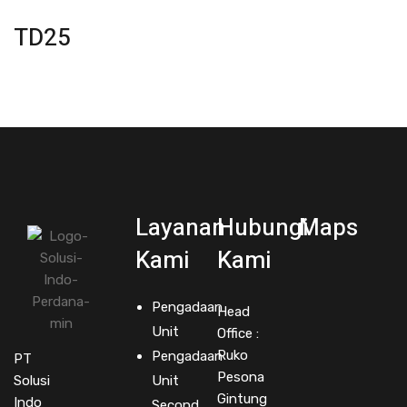
2TD25
Layanan
Hubungi
Maps
Kami
Kami
Pengadaan
Head
Unit
Office :
Ruko
Pengadaan
PT
Pesona
Solusi
Unit
Gintung
Indo
Second