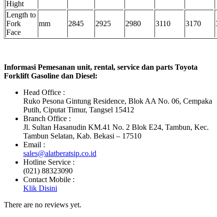
Hight
Length to
Fork
mm
2845
2925
2980
3110
3170
Face
Informasi Pemesanan unit, rental, service dan parts Toyota
Forklift Gasoline dan Diesel:
Head Office :
Ruko Pesona Gintung Residence, Blok AA No. 06, Cempaka
Putih, Ciputat Timur, Tangsel 15412
Branch Office :
Jl. Sultan Hasanudin KM.41 No. 2 Blok E24, Tambun, Kec.
Tambun Selatan, Kab. Bekasi – 17510
Email :
sales@alatberatsip.co.id
Hotline Service :
(021) 88323090
Contact Mobile :
Klik Disini
There are no reviews yet.