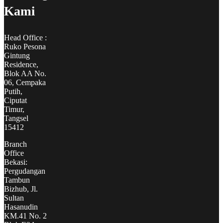
Kami
Head Office :
Ruko Pesona
Gintung
Residence,
Blok AA No.
06, Cempaka
Putih,
Ciputat
Timur,
Tangsel
15412
Branch
Office
Bekasi:
Pergudangan
Tambun
Bizhub, Jl.
Sultan
Hasanudin
KM.41 No. 2