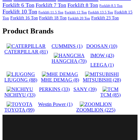
Forklift 6 Ton
Forklift 7 Ton
Forklift 8 Ton
Forklift 8.5 Ton
Forklift 10 Ton
Forklift 15
Forklift 11.5 Ton
Forklift 12 Ton
Forklift 13.5 Ton
Forklift 16 Ton
Forklift 18 Ton
Forklift 23 Ton
Ton
Forklift 20 Ton
Product Brands
CUMMINS
(1)
DOOSAN
(10)
CATERPILLAR
(81)
IMOW
(43)
HANGCHA
(70)
LEEGA
(1)
LIUGONG
(88)
MHE DEMAG
(8)
MITSUBISHI
(28)
PERKINS
(33)
SANY
(39)
NICHIYU
(33)
TCM
(85)
Westin Power
(1)
TOYOTA
(99)
ZOOMLION
(225)