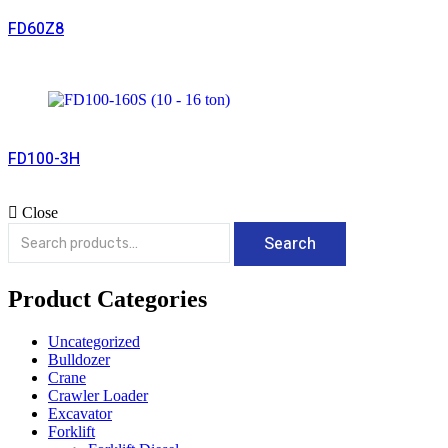
Read More
FD60Z8
Read More
FD100-3H
Close
Search
Search
for:
Product Categories
Uncategorized
Bulldozer
Crane
Crawler Loader
Excavator
Forklift