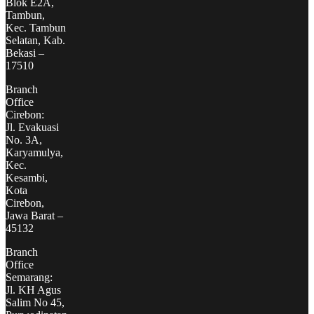
Blok E2A,
Tambun,
Kec. Tambun
Selatan, Kab.
Bekasi –
17510
Branch
Office
Cirebon:
Jl. Evakuasi
No. 3A,
Karyamulya,
Kec.
Kesambi,
Kota
Cirebon,
Jawa Barat –
45132
Branch
Office
Semarang:
Jl. KH Agus
Salim No 45,