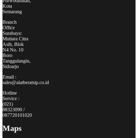
Purwodinatan,
Kota
Semarang
Branch
Office
Surabaya:
Mutiara Citra
Asih, Blok
N4 No. 10
Boro
Tanggulangin,
Sidoarjo
Email :
sales@alatberatsip.co.id
Hotline
Service :
(021)
88323090 /
087720101020
Maps