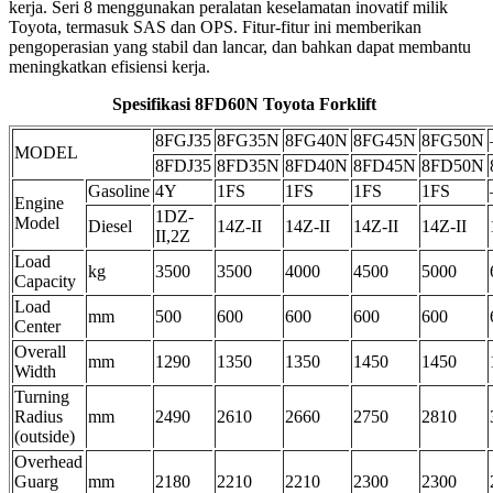
kerja. Seri 8 menggunakan peralatan keselamatan inovatif milik
Toyota, termasuk SAS dan OPS. Fitur-fitur ini memberikan
pengoperasian yang stabil dan lancar, dan bahkan dapat membantu
meningkatkan efisiensi kerja.
Spesifikasi 8FD60N Toyota Forklift
8FGJ35
8FG35N
8FG40N
8FG45N
8FG50N
MODEL
8FDJ35
8FD35N
8FD40N
8FD45N
8FD50N
Gasoline
4Y
1FS
1FS
1FS
1FS
Engine
1DZ-
Model
Diesel
14Z-II
14Z-II
14Z-II
14Z-II
II,2Z
Load
kg
3500
3500
4000
4500
5000
Capacity
Load
mm
500
600
600
600
600
Center
Overall
mm
1290
1350
1350
1450
1450
Width
Turning
Radius
mm
2490
2610
2660
2750
2810
(outside)
Overhead
Guarg
mm
2180
2210
2210
2300
2300