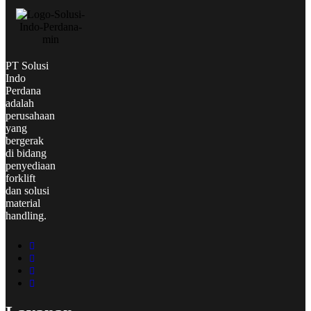
PT Solusi
Indo
Perdana
adalah
perusahaan
yang
bergerak
di bidang
penyediaan
forklift
dan solusi
material
handling.