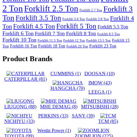
2 Ton
Forklift 2.5 Ton
Forklift 3
Forklift 2.7 Ton
Ton
Forklift 3.5 Ton
Forklift 4
Forklift 3.6 Ton
Forklift 3.8 Ton
Forklift 5 Ton
Forklift 4.5 Ton
Ton
Forklift 5.5 Ton
Forklift 6 Ton
Forklift 7 Ton
Forklift 8 Ton
Forklift 8.5 Ton
Forklift 10 Ton
Forklift 15
Forklift 11.5 Ton
Forklift 12 Ton
Forklift 13.5 Ton
Forklift 16 Ton
Forklift 18 Ton
Forklift 23 Ton
Ton
Forklift 20 Ton
Product Brands
CUMMINS
(1)
DOOSAN
(10)
CATERPILLAR
(81)
IMOW
(43)
HANGCHA
(70)
LEEGA
(1)
LIUGONG
(88)
MHE DEMAG
(8)
MITSUBISHI
(28)
PERKINS
(33)
SANY
(39)
NICHIYU
(33)
TCM
(85)
Westin Power
(1)
TOYOTA
(99)
ZOOMLION
(225)