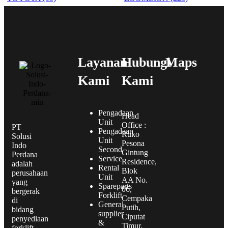
Layanan
Hubungi
Maps
Kami
Kami
Pengadaan
Head
Unit
Office :
PT
Pengadaan
Ruko
Solusi
Unit
Pesona
Indo
Second
Gintung
Perdana
Service
Residence,
adalah
Rental
Blok
perusahaan
Unit
AA No.
yang
Spareparts
06,
bergerak
Forklift
Cempaka
di
General
Putih,
bidang
supplier
Ciputat
penyediaan
&
Timur,
forklift