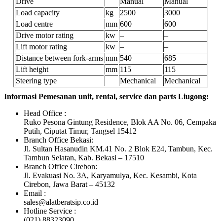
Drive
Manual
Manual
Load capacity
kg
2500
3000
Load centre
mm
600
600
Drive motor rating
kw
–
–
Lift motor rating
kw
–
–
Distance between fork-arms
mm
540
685
Lift height
mm
115
115
Steering type
Mechanical
Mechanical
Informasi Pemesanan unit, rental, service dan parts Liugong:
Head Office :
Ruko Pesona Gintung Residence, Blok AA No. 06, Cempaka
Putih, Ciputat Timur, Tangsel 15412
Branch Office Bekasi:
Jl. Sultan Hasanudin KM.41 No. 2 Blok E24, Tambun, Kec.
Tambun Selatan, Kab. Bekasi – 17510
Branch Office Cirebon:
Jl. Evakuasi No. 3A, Karyamulya, Kec. Kesambi, Kota
Cirebon, Jawa Barat – 45132
Email :
sales@alatberatsip.co.id
Hotline Service :
(021) 88323090