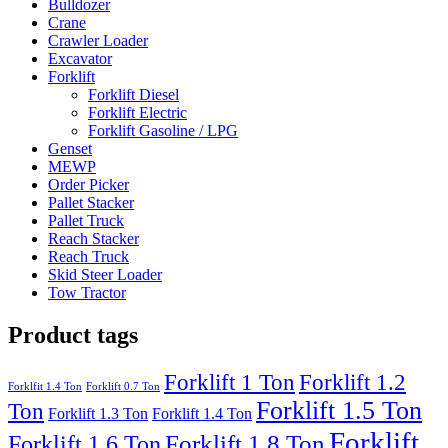
Bulldozer
Crane
Crawler Loader
Excavator
Forklift
Forklift Diesel
Forklift Electric
Forklift Gasoline / LPG
Genset
MEWP
Order Picker
Pallet Stacker
Pallet Truck
Reach Stacker
Reach Truck
Skid Steer Loader
Tow Tractor
Product tags
Forklift 1 Ton
Forklift 1.2
Forklfit 1.4 Ton
Forklift 0.7 Ton
Forklift 1.5 Ton
Ton
Forklift 1.3 Ton
Forklift 1.4 Ton
Forklift
Forklift 1.8 Ton
Forklift 1.6 Ton