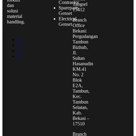
Contractor
Tangsel
dan
Spareparts
15412
solusi
Genset
material
Electrical
Branch
handling.
Genset
Office
Bekasi:
Pergudangan
Tambun
Bizhub,
Jl.
Sultan
Hasanudin
KM.41
No. 2
Blok
E2A,
Tambun,
Kec.
Tambun
Selatan,
Kab.
Bekasi –
17510
Branch