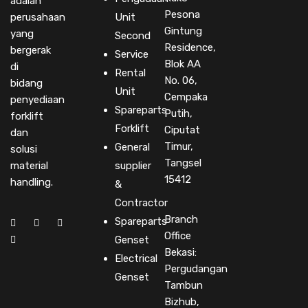
adalah
Pesona
perusahaan
Unit
Gintung
yang
Second
Residence,
bergerak
Service
Blok AA
di
Rental
No. 06,
bidang
Unit
Cempaka
penyediaan
Spareparts
Putih,
forklift
Forklift
Ciputat
dan
Timur,
General
solusi
Tangsel
material
supplier
15412
handling.
&
Contractor
Branch
Spareparts
Office
Genset
Bekasi:
Electrical
Pergudangan
Genset
Tambun
Bizhub,