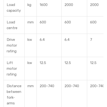
Load
kg
1600
2000
2000
capacity
Load
mm
600
600
600
centre
Drive
kw
6.4
6.4
7
motor
rating
Lift
kw
12.5
12.5
12.5
motor
rating
Distance
mm
200~740
200~740
200~740
between
fork-
arms