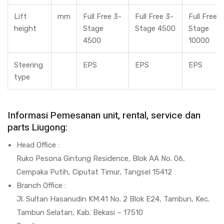
Lift
mm
Full Free 3-
Full Free 3-
Full Free 3
height
Stage
Stage 4500
Stage
4500
10000
Steering
EPS
EPS
EPS
type
Informasi Pemesanan unit, rental, service dan
parts Liugong:
Head Office :
Ruko Pesona Gintung Residence, Blok AA No. 06,
Cempaka Putih, Ciputat Timur, Tangsel 15412
Branch Office :
Jl. Sultan Hasanudin KM.41 No. 2 Blok E24, Tambun, Kec.
Tambun Selatan, Kab. Bekasi – 17510