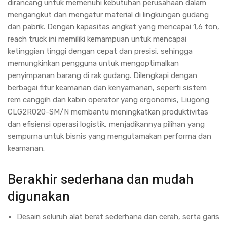
dirancang untuk memenuhi kebutuhan perusahaan dalam
mengangkut dan mengatur material di lingkungan gudang
dan pabrik. Dengan kapasitas angkat yang mencapai 1,6 ton,
reach truck ini memiliki kemampuan untuk mencapai
ketinggian tinggi dengan cepat dan presisi, sehingga
memungkinkan pengguna untuk mengoptimalkan
penyimpanan barang di rak gudang. Dilengkapi dengan
berbagai fitur keamanan dan kenyamanan, seperti sistem
rem canggih dan kabin operator yang ergonomis, Liugong
CLG2R020-SM/N membantu meningkatkan produktivitas
dan efisiensi operasi logistik, menjadikannya pilihan yang
sempurna untuk bisnis yang mengutamakan performa dan
keamanan.
Berakhir sederhana dan mudah
Westin Power
(1)
digunakan
YOTA
(99)
ZOOMLION
(225)
CATERPILL
Desain seluruh alat berat sederhana dan cerah, serta garis