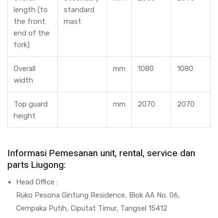
length (to
standard
the front
mast
end of the
fork)
Overall
mm
1080
1080
width
Top guard
mm
2070
2070
height
Informasi Pemesanan unit, rental, service dan
parts Liugong:
Head Office :
Ruko Pesona Gintung Residence, Blok AA No. 06,
Cempaka Putih, Ciputat Timur, Tangsel 15412