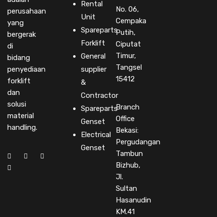
Rental
No. 06,
perusahaan
Unit
Cempaka
yang
Spareparts
Putih,
bergerak
Forklift
Ciputat
di
Timur,
General
bidang
Tangsel
penyediaan
supplier
15412
forklift
&
dan
Contractor
solusi
Branch
Spareparts
material
Office
Genset
handling.
Bekasi:
Electrical
Pergudangan
Genset
Tambun
Bizhub,
Jl.
Sultan
Hasanudin
KM.41