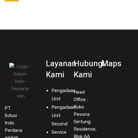
Layanan
Hubungi
Maps
Kami
Kami
Pengadaan
Head
Unit
Office :
Ruko
Pengadaan
PT
Pesona
Solusi
Unit
Gintung
Indo
Second
Residence,
Perdana
Service
Blok AA
adalah