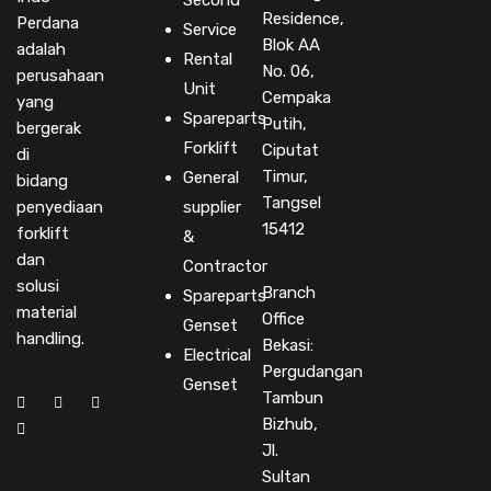
Second
Residence,
Perdana
Service
Blok AA
adalah
Rental
No. 06,
perusahaan
Unit
Cempaka
yang
Spareparts
Putih,
bergerak
Forklift
Ciputat
di
Timur,
General
bidang
Tangsel
penyediaan
supplier
15412
forklift
&
dan
Contractor
solusi
Branch
Spareparts
material
Office
Genset
handling.
Bekasi:
Electrical
Pergudangan
Genset
Tambun
Bizhub,
Jl.
Sultan