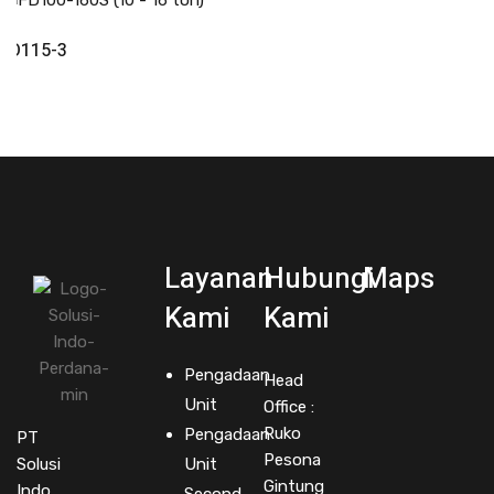
Read More
FD115-3
Layanan
Hubungi
Maps
Kami
Kami
Pengadaan
Head
Unit
Office :
Ruko
Pengadaan
PT
Pesona
Solusi
Unit
Gintung
Indo