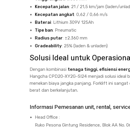
Kecepatan jalan
: 21 / 21,5 km/jam (laden/unla
Kecepatan angkat
: 0,62 / 0,66 m/s
Baterai
: Lithium 309V 125Ah
Tipe ban
: Pneumatic
Radius putar
: ±2.360 mm
Gradeability
: 25% (laden & unladen)
Solusi Ideal untuk Operasion
Dengan kombinasi
tenaga tinggi, efisiensi ener
Hangcha CPD20-XY2G-SI24 menjadi solusi ideal ba
menekan biaya jangka panjang. Forklift ini sanga
berat dan berkelanjutan.
Informasi Pemesanan unit, rental, servic
Head Office :
Ruko Pesona Gintung Residence, Blok AA No. 06