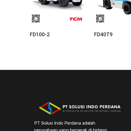
Read More
Read Mor
FD100-2
FD40T9
PT Solusi Indo Perdana adalah
perusahaan yang bergerak di bidang