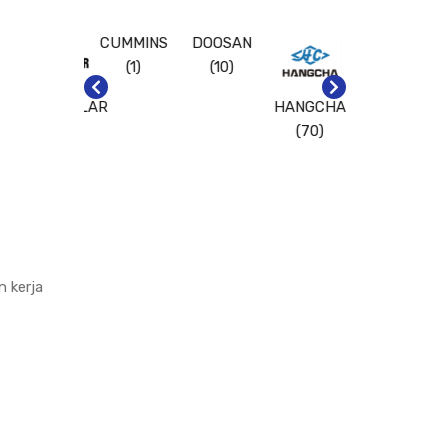
CUMMINS
DOOSAN
IMOW
(43)
(1)
(10)
CATERPILLAR
HANGCHA
(81)
(70)
n kerja