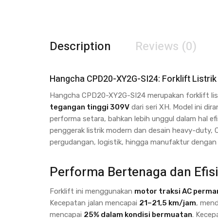
Description
Reviews (0)
Hangcha CPD20-XY2G-SI24: Forklift Listrik
Hangcha CPD20-XY2G-SI24 merupakan forklift lis
tegangan tinggi 309V
dari seri XH. Model ini d
performa setara, bahkan lebih unggul dalam hal ef
penggerak listrik modern dan desain heavy-duty,
pergudangan, logistik, hingga manufaktur dengan i
Performa Bertenaga dan Efis
Forklift ini menggunakan
motor traksi AC perm
Kecepatan jalan mencapai
21–21,5 km/jam
, mend
mencapai
25% dalam kondisi bermuatan
. Kecep