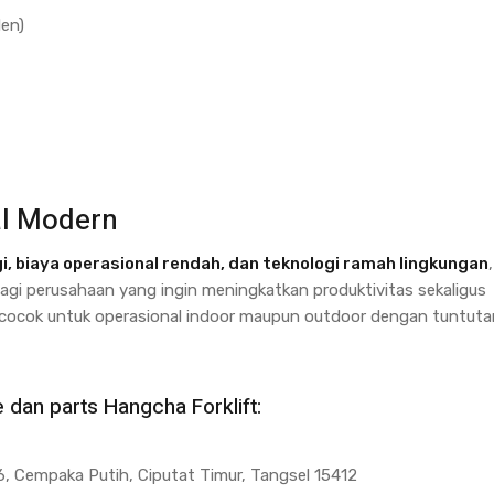
den)
Westin
Power
(1)
TOYOTA
ZOOMLION
(99)
(225)
al Modern
gi, biaya operasional rendah, dan teknologi ramah lingkungan
,
gi perusahaan yang ingin meningkatkan produktivitas sekaligus
t cocok untuk operasional indoor maupun outdoor dengan tuntuta
e dan parts Hangcha Forklift:
, Cempaka Putih, Ciputat Timur, Tangsel 15412