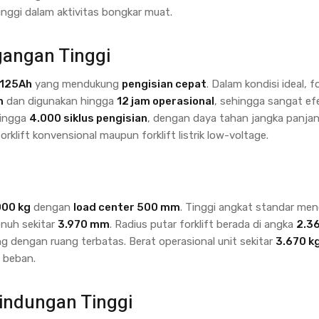
inggi dalam aktivitas bongkar muat.
gangan Tinggi
 125Ah
yang mendukung
pengisian cepat
. Dalam kondisi ideal, fo
m
dan digunakan hingga
12 jam operasional
, sehingga sangat efe
hingga
4.000 siklus pengisian
, dengan daya tahan jangka panja
klift konvensional maupun forklift listrik low-voltage.
000 kg
dengan
load center 500 mm
. Tinggi angkat standar men
enuh sekitar
3.970 mm
. Radius putar forklift berada di angka
2.3
 dengan ruang terbatas. Berat operasional unit sekitar
3.670 k
 beban.
indungan Tinggi