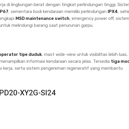
 di lingkungan berat dengan tingkat perlindungan tinggi. Sist
IP67
, sementara bodi kendaraan memiliki perlindungan
IPX4
, seh
ilengkapi
MSD maintenance switch
, emergency power off, siste
g untuk melindungi barang saat penurunan garpu.
 operator tipe duduk
, mast wide-view untuk visibilitas lebih luas,
enampilkan informasi kendaraan secara jelas. Tersedia
tiga mo
i kerja, serta sistem pengereman regeneratif yang membantu
CPD20-XY2G-SI24