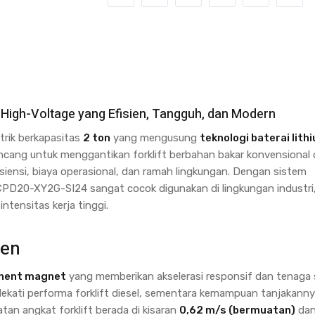
 High-Voltage yang Efisien, Tangguh, dan Modern
trik berkapasitas
2 ton
yang mengusung
teknologi baterai lith
irancang untuk menggantikan forklift berbahan bakar konvensional
isiensi, biaya operasional, dan ramah lingkungan. Dengan sistem
 CPD20-XY2G-SI24 sangat cocok digunakan di lingkungan industri
ntensitas kerja tinggi.
ien
anent magnet
yang memberikan akselerasi responsif dan tenaga s
ekati performa forklift diesel, sementara kemampuan tanjakann
atan angkat forklift berada di kisaran
0,62 m/s (bermuatan)
da