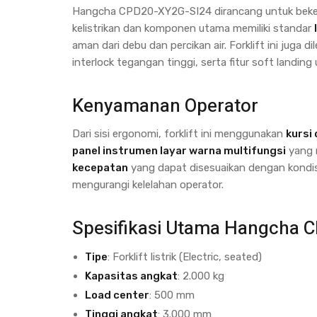
Hangcha CPD20-XY2G-SI24 dirancang untuk bekerja
kelistrikan dan komponen utama memiliki standar
aman dari debu dan percikan air. Forklift ini juga d
interlock tegangan tinggi, serta fitur soft landin
Kenyamanan Operator
Dari sisi ergonomi, forklift ini menggunakan
kursi
panel instrumen layar warna multifungsi
yang m
kecepatan
yang dapat disesuaikan dengan kondis
mengurangi kelelahan operator.
Spesifikasi Utama Hangcha 
Tipe
: Forklift listrik (Electric, seated)
Kapasitas angkat
: 2.000 kg
Load center
: 500 mm
Tinggi angkat
: 3.000 mm