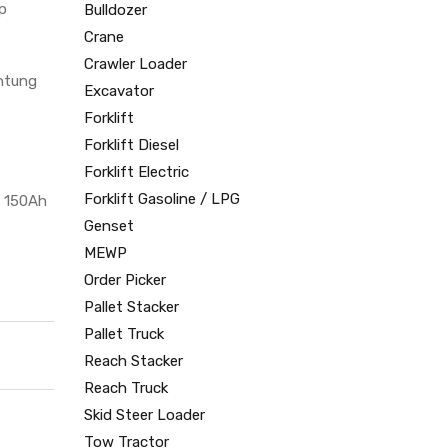
p
Bulldozer
Crane
Crawler Loader
ntung
Excavator
Forklift
Forklift Diesel
Forklift Electric
Forklift Gasoline / LPG
l 150Ah
Genset
MEWP
Order Picker
Pallet Stacker
Pallet Truck
Reach Stacker
Reach Truck
Skid Steer Loader
Tow Tractor