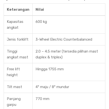
Keterangan
Nilai
Kapasitas
600 kg
angkat
Jenis forklift
3-Wheel Electric Counterbalanced
Tinggi
2.0 – 4.5 meter (tersedia pilihan mast
angkat mast
duplex & triplex)
Free lift
Hingga 1755 mm
height
Tilt mast
4° maju / 8° mundur
Panjang
770 mm
garpu