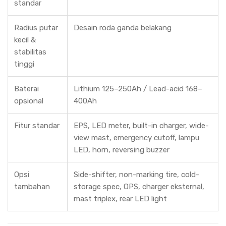
standar
Radius putar
Desain roda ganda belakang
kecil &
stabilitas
tinggi
Baterai
Lithium 125–250Ah / Lead-acid 168–
opsional
400Ah
Fitur standar
EPS, LED meter, built-in charger, wide-
view mast, emergency cutoff, lampu
LED, horn, reversing buzzer
Opsi
Side-shifter, non-marking tire, cold-
tambahan
storage spec, OPS, charger eksternal,
mast triplex, rear LED light