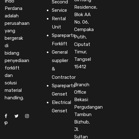
Indo
Second
Residence,
Perdana
Service
Blok AA
adalah
Rental
No. 06,
perusahaan
Unit
Cempaka
yang
Spareparts
Putih,
bergerak
Forklift
Ciputat
di
Timur,
General
bidang
Tangsel
penyediaan
supplier
15412
forklift
&
dan
Contractor
solusi
Branch
Spareparts
material
Office
Genset
handling.
Bekasi:
Electrical
Pergudangan
Genset
Tambun
Bizhub,
Jl.
Sultan