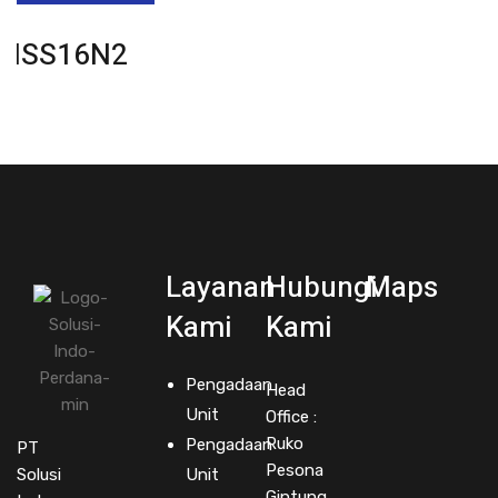
NSS16N2
Layanan
Hubungi
Maps
Kami
Kami
Pengadaan
Head
Unit
Office :
Ruko
Pengadaan
PT
Pesona
Solusi
Unit
Gintung