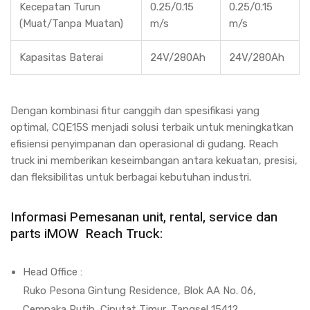
Kecepatan Turun
0.25/0.15
0.25/0.15
(Muat/Tanpa Muatan)
m/s
m/s
Kapasitas Baterai
24V/280Ah
24V/280Ah
Dengan kombinasi fitur canggih dan spesifikasi yang
optimal, CQE15S menjadi solusi terbaik untuk meningkatkan
efisiensi penyimpanan dan operasional di gudang. Reach
truck ini memberikan keseimbangan antara kekuatan, presisi,
dan fleksibilitas untuk berbagai kebutuhan industri.
Informasi Pemesanan unit, rental, service dan
parts iMOW Reach Truck:
Head Office :
Ruko Pesona Gintung Residence, Blok AA No. 06,
Cempaka Putih, Ciputat Timur, Tangsel 15412