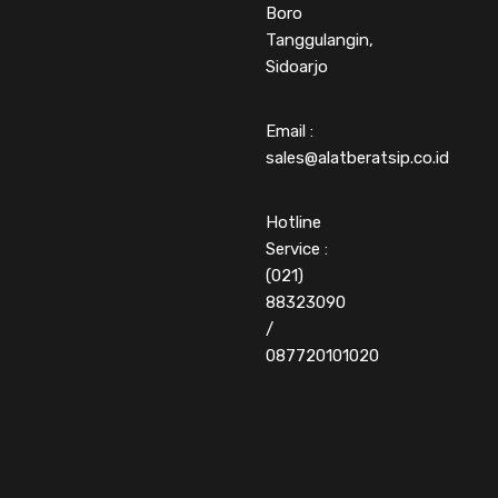
Boro
Tanggulangin,
Sidoarjo
Email :
sales@alatberatsip.co.id
Hotline
Service :
(021)
88323090
/
087720101020