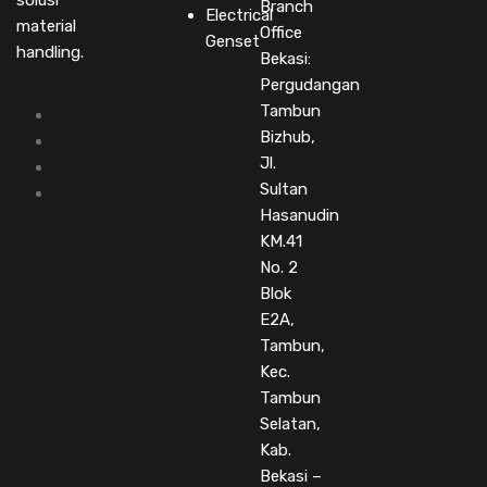
Branch
Electrical
material
Office
Genset
handling.
Bekasi:
Pergudangan
Tambun
Bizhub,
Jl.
Sultan
Hasanudin
KM.41
No. 2
Blok
E2A,
Tambun,
Kec.
Tambun
Selatan,
Kab.
Bekasi –