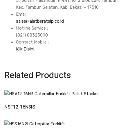
Jl. Sultan Hasanudin KM.41 No. 2 Blok E24, Tambun,
Kec. Tambun Selatan, Kab. Bekasi – 17510
Email :
sales@alatberatsip.co.id
Hotline Service :
(021) 88323090
Contact Mobile :
Klik Disini
Related Products
Read More
NSF12-16N3IS