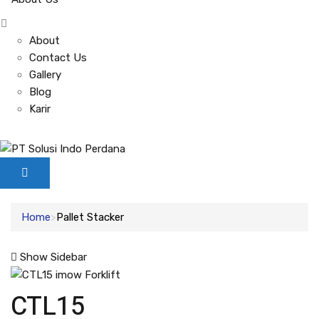
About
Contact Us
Gallery
Blog
Karir
Home
Pallet Stacker
Show Sidebar
CTL15