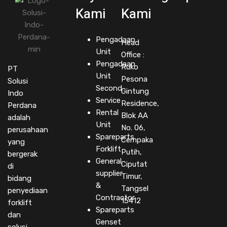
Kami
Kami
Pengadaan
Head
Unit
Office :
Pengadaan
Ruko
PT
Unit
Pesona
Solusi
Second
Gintung
Indo
Service
Residence,
Perdana
Rental
Blok AA
adalah
Unit
No. 06,
perusahaan
Spareparts
Cempaka
yang
Forklift
Putih,
bergerak
General
Ciputat
di
supplier
Timur,
bidang
&
Tangsel
penyediaan
Contractor
15412
forklift
Spareparts
dan
Genset
solusi