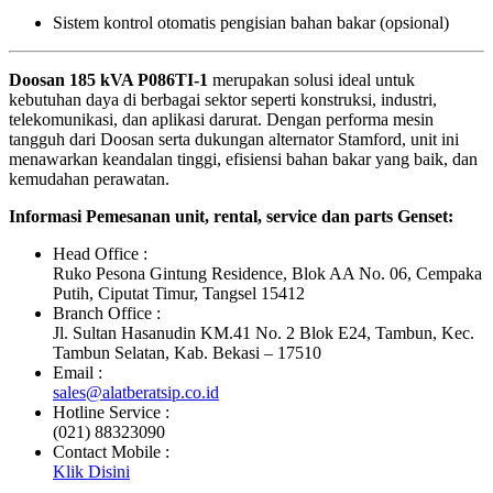
Sistem kontrol otomatis pengisian bahan bakar (opsional)
Doosan 185 kVA P086TI-1
merupakan solusi ideal untuk
kebutuhan daya di berbagai sektor seperti konstruksi, industri,
telekomunikasi, dan aplikasi darurat. Dengan performa mesin
tangguh dari Doosan serta dukungan alternator Stamford, unit ini
menawarkan keandalan tinggi, efisiensi bahan bakar yang baik, dan
kemudahan perawatan.
Informasi Pemesanan unit, rental, service dan parts Genset:
Head Office :
Ruko Pesona Gintung Residence, Blok AA No. 06, Cempaka
Putih, Ciputat Timur, Tangsel 15412
Branch Office :
Jl. Sultan Hasanudin KM.41 No. 2 Blok E24, Tambun, Kec.
Tambun Selatan, Kab. Bekasi – 17510
Email :
sales@alatberatsip.co.id
Hotline Service :
(021) 88323090
Contact Mobile :
Klik Disini