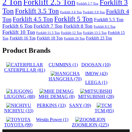
2 Ton
Forklift 2.5 Ton
Forklift 3
Forklift 2.7 Ton
Ton
Forklift 3.5 Ton
Forklift 4
Forklift 3.6 Ton
Forklift 3.8 Ton
Forklift 5 Ton
Forklift 4.5 Ton
Ton
Forklift 5.5 Ton
Forklift 6 Ton
Forklift 7 Ton
Forklift 8 Ton
Forklift 8.5 Ton
Forklift 10 Ton
Forklift 15
Forklift 11.5 Ton
Forklift 12 Ton
Forklift 13.5 Ton
Forklift 16 Ton
Forklift 18 Ton
Forklift 23 Ton
Ton
Forklift 20 Ton
Product Brands
CUMMINS
(1)
DOOSAN
(10)
CATERPILLAR
(81)
IMOW
(43)
HANGCHA
(70)
LEEGA
(1)
LIUGONG
(88)
MHE DEMAG
(8)
MITSUBISHI
(28)
PERKINS
(33)
SANY
(39)
NICHIYU
(33)
TCM
(85)
Westin Power
(1)
TOYOTA
(99)
ZOOMLION
(225)