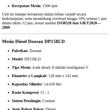
Kecepatan Mesin
: 1500 rpm
Unit ini mampu beroperasi dalam beban variatif secara
berkelanjutan, serta mendukung overload hingga 10% selama 1 jam
dalam siklus 12 jam, sesuai standar
ISO8528 dan GB/T2820—
2009
.
Mesin Diesel Doosan DP158LD
Pabrikan
: Doosan
Model
: DP158LD
Tipe Mesin
: 4-tak diesel, 8 silinder konfigurasi V
Diameter x Langkah
: 128 mm x 142 mm
Kapasitas Silinder
: 14.618 liter
Rasio Kompresi
: 15 : 1
Sistem Pendingin
: Coolant
Jenis Bahan Bakar
: Diesel