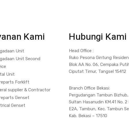
yanan Kami
Hubungi Kami
Head Office :
gadaan Unit
Ruko Pesona Gintung Residen
gadaan Unit Second
Blok AA No. 06, Cempaka Puti
vice
Ciputat Timur, Tangsel 15412
tal Unit
eparts Forklift
Branch Office Bekasi:
ral supplier & Contractor
Pergudangan Tambun Bizhub, 
reparts Genset
Sultan Hasanudin KM.41 No. 2 
trical Genset
E2A, Tambun, Kec. Tambun Se
Kab. Bekasi – 17510