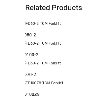
Related Products
FD80-2
FD100-2
FD70-2
FD100Z8