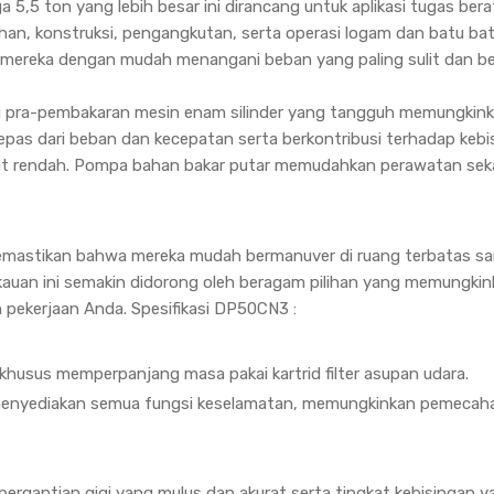
 5,5 ton yang lebih besar ini dirancang untuk aplikasi tugas ber
uhan, konstruksi, pengangkutan, serta operasi logam dan batu bat
 mereka dengan mudah menangani beban yang paling sulit dan be
uang pra-pembakaran mesin enam silinder yang tangguh memungkin
rlepas dari beban dan kecepatan serta berkontribusi terhadap kebi
at rendah. Pompa bahan bakar putar memudahkan perawatan seka
memastikan bahwa mereka mudah bermanuver di ruang terbatas sa
gkauan ini semakin didorong oleh beragam pilihan yang memungki
pekerjaan Anda. Spesifikasi DP50CN3 :
husus memperpanjang masa pakai kartrid filter asupan udara.
 menyediakan semua fungsi keselamatan, memungkinkan pemecah
ergantian gigi yang mulus dan akurat serta tingkat kebisingan y