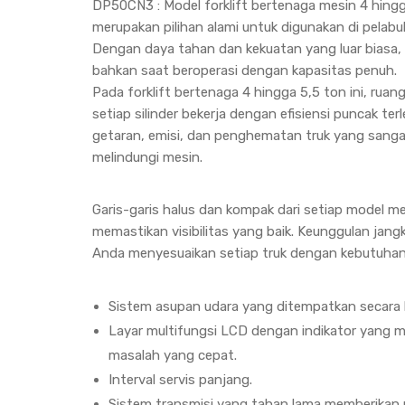
DP50CN3 : Model forklift bertenaga mesin 4 hingga
merupakan pilihan alami untuk digunakan di pelab
Dengan daya tahan dan kekuatan yang luar biasa,
bahkan saat beroperasi dengan kapasitas penuh.
Pada forklift bertenaga 4 hingga 5,5 ton ini, r
setiap silinder bekerja dengan efisiensi puncak te
getaran, emisi, dan penghematan truk yang sang
melindungi mesin.
Garis-garis halus dan kompak dari setiap model 
memastikan visibilitas yang baik. Keunggulan jan
Anda menyesuaikan setiap truk dengan kebutuhan 
Sistem asupan udara yang ditempatkan secara k
Layar multifungsi LCD dengan indikator yang
masalah yang cepat.
Interval servis panjang.
Sistem transmisi yang tahan lama memberikan p