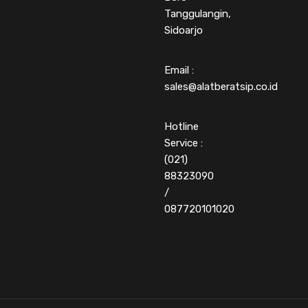
Tanggulangin,
Sidoarjo
Email :
sales@alatberatsip.co.id
Hotline
Service :
(021)
88323090
/
087720101020