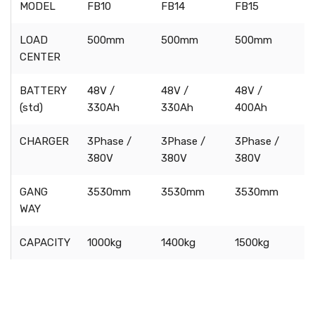
MODEL
FB10
FB14
FB15
F
LOAD
500mm
500mm
500mm
CENTER
BATTERY
48V /
48V /
48V /
4
(std)
330Ah
330Ah
400Ah
CHARGER
3Phase /
3Phase /
3Phase /
3
380V
380V
380V
GANG
3530mm
3530mm
3530mm
WAY
CAPACITY
1000kg
1400kg
1500kg
1