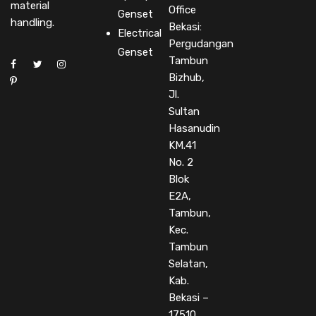
material
Office
Genset
handling.
Bekasi:
Electrical
Pergudangan
Genset
Tambun
Bizhub,
Jl.
Sultan
Hasanudin
KM.41
No. 2
Blok
E2A,
Tambun,
Kec.
Tambun
Selatan,
Kab.
Bekasi –
17510