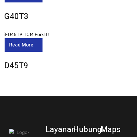
FG40T3
Read More
FD45T9
Layanan
Hubungi
Maps