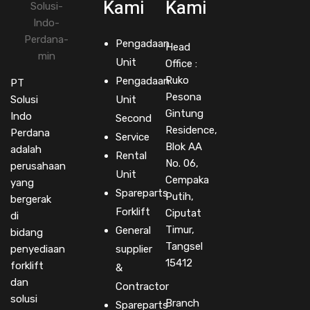
Kami
Kami
Pengadaan
Head
Unit
Office :
Ruko
Pengadaan
PT
Pesona
Solusi
Unit
Gintung
Indo
Second
Residence,
Perdana
Service
Blok AA
adalah
Rental
No. 06,
perusahaan
Unit
Cempaka
yang
Spareparts
Putih,
bergerak
Forklift
Ciputat
di
Timur,
General
bidang
Tangsel
penyediaan
supplier
15412
forklift
&
dan
Contractor
solusi
Branch
Spareparts