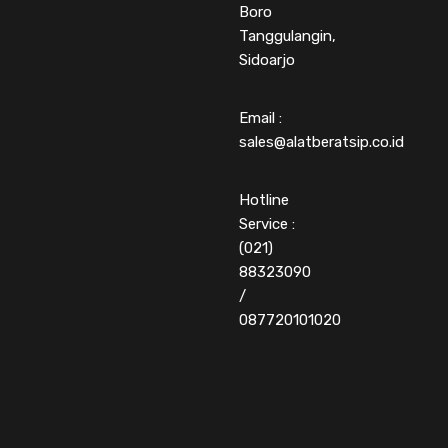
Boro
Tanggulangin,
Sidoarjo
Email :
sales@alatberatsip.co.id
Hotline
Service :
(021)
88323090
/
087720101020