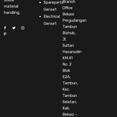
solusi
Branch
Spareparts
material
Office
Genset
handling.
Bekasi:
Electrical
Pergudangan
Genset
Tambun
Bizhub,
Jl.
Sultan
Hasanudin
KM.41
No. 2
Blok
E2A,
Tambun,
Kec.
Tambun
Selatan,
Kab.
Bekasi –