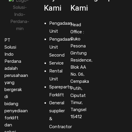
Kami
Kami
Pengadaan
Head
Unit
Office :
Ruko
Pengadaan
PT
Pesona
Solusi
Unit
Gintung
Indo
Second
Residence,
Perdana
Service
Blok AA
adalah
Rental
No. 06,
perusahaan
Unit
Cempaka
yang
Spareparts
Putih,
bergerak
Forklift
Ciputat
di
Timur,
General
bidang
Tangsel
penyediaan
supplier
15412
forklift
&
dan
Contractor