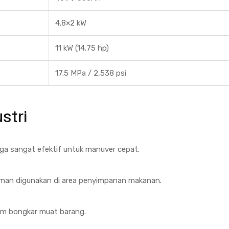
4.8×2 kW
11 kW (14.75 hp)
17.5 MPa / 2,538 psi
stri
tiga sangat efektif untuk manuver cepat.
 aman digunakan di area penyimpanan makanan.
lam bongkar muat barang.