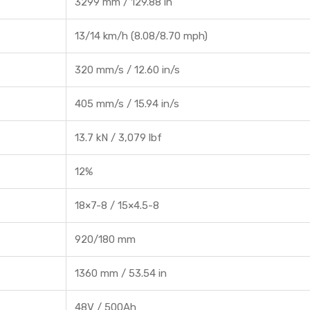
3299 mm / 129.88 in
13/14 km/h (8.08/8.70 mph)
320 mm/s / 12.60 in/s
405 mm/s / 15.94 in/s
13.7 kN / 3,079 lbf
12%
18×7-8 / 15×4.5-8
920/180 mm
1360 mm / 53.54 in
48V / 500Ah