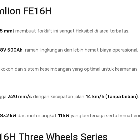
mlion FE16H
75 mm
) membuat forklift ini sangat fleksibel di area terbatas.
8V 500Ah
, ramah lingkungan dan lebih hemat biaya operasional.
i kokoh dan sistem keseimbangan yang optimal untuk keamanan
ngga
320 mm/s
dengan kecepatan jalan
14 km/h (tanpa beban)
.
.8×2 kW
dan motor angkat
11 kW
yang bertenaga serta hemat ene
16H Three Wheels Series