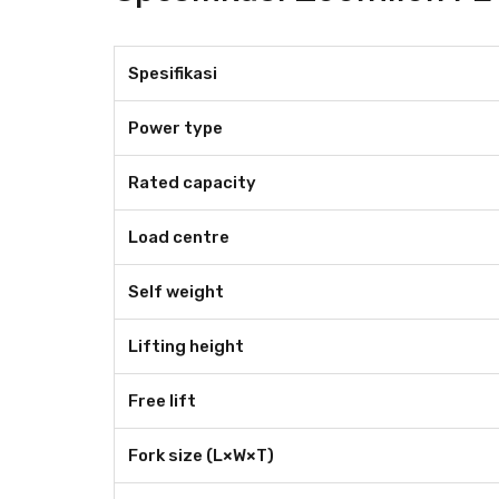
Spesifikasi
Power type
Rated capacity
Load centre
Self weight
Lifting height
Free lift
Fork size (L×W×T)