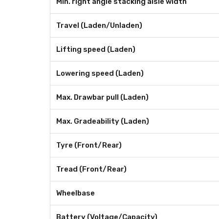
Min. right angle stacking aisle width
Travel (Laden/Unladen)
Lifting speed (Laden)
Lowering speed (Laden)
Max. Drawbar pull (Laden)
Max. Gradeability (Laden)
Tyre (Front/Rear)
Tread (Front/Rear)
Wheelbase
Battery (Voltage/Capacity)