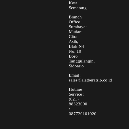
Kota
Semarang
Branch
Office
Surabaya:
Mutiara
Citra
Asih,
Blok N4
No. 10
Boro
Tanggulangin,
Sidoarjo
Email :
sales@alatberatsip.co.id
Hotline
Service :
(021)
88323090
/
087720101020