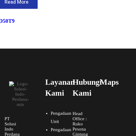
Read More
D50T9
Layanan
Hubungi
Maps
Kami
Kami
Pengadaan
Head
PT
Office :
Unit
Solusi
Ruko
Indo
Pesona
Pengadaan
Perdana
Gintung