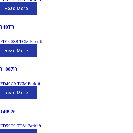
Read More
D40T9
Read More
D100Z8
Read More
D40C9