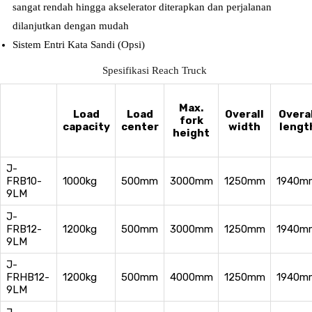
sangat rendah hingga akselerator diterapkan dan perjalanan
dilanjutkan dengan mudah
Sistem Entri Kata Sandi (Opsi)
Spesifikasi Reach Truck
Max.
Load
Load
Overall
Overal
fork
capacity
center
width
lengt
height
J-
FRB10-
1000kg
500mm
3000mm
1250mm
1940m
9LM
J-
FRB12-
1200kg
500mm
3000mm
1250mm
1940m
9LM
J-
FRHB12-
1200kg
500mm
4000mm
1250mm
1940m
9LM