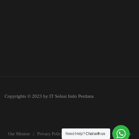
Copyrights © 2023 by IT Solusi Indo Perdana
Need Help?
Chat with us
Our Mission
Privacy Policy
Terms & Condition
Contact Us