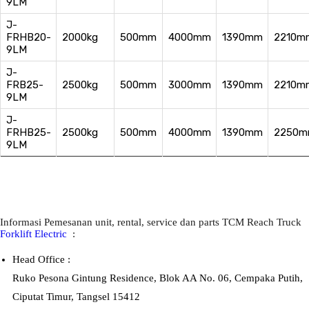
9LM
J-
FRHB20-
2000kg
500mm
4000mm
1390mm
2210m
9LM
J-
FRB25-
2500kg
500mm
3000mm
1390mm
2210m
9LM
J-
FRHB25-
2500kg
500mm
4000mm
1390mm
2250
9LM
Informasi Pemesanan unit, rental, service dan parts TCM Reach Truck
Forklift Electric
:
Head Office :
Ruko Pesona Gintung Residence, Blok AA No. 06, Cempaka Putih,
Ciputat Timur, Tangsel 15412