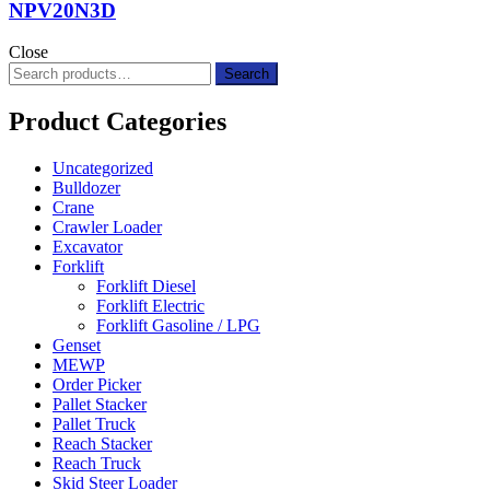
NPV20N3D
Close
Search
Search
for:
Product Categories
Uncategorized
Bulldozer
Crane
Crawler Loader
Excavator
Forklift
Forklift Diesel
Forklift Electric
Forklift Gasoline / LPG
Genset
MEWP
Order Picker
Pallet Stacker
Pallet Truck
Reach Stacker
Reach Truck
Skid Steer Loader