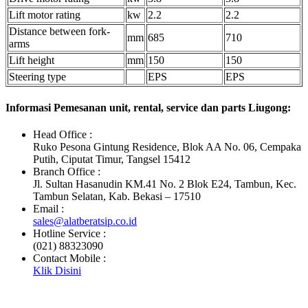
Lift motor rating
kw
2.2
2.2
Distance between fork-
mm
685
710
arms
Lift height
mm
150
150
Steering type
EPS
EPS
Informasi Pemesanan unit, rental, service dan parts Liugong:
Head Office :
Ruko Pesona Gintung Residence, Blok AA No. 06, Cempaka
Putih, Ciputat Timur, Tangsel 15412
Branch Office :
Jl. Sultan Hasanudin KM.41 No. 2 Blok E24, Tambun, Kec.
Tambun Selatan, Kab. Bekasi – 17510
Email :
sales@alatberatsip.co.id
Hotline Service :
(021) 88323090
Contact Mobile :
Klik Disini