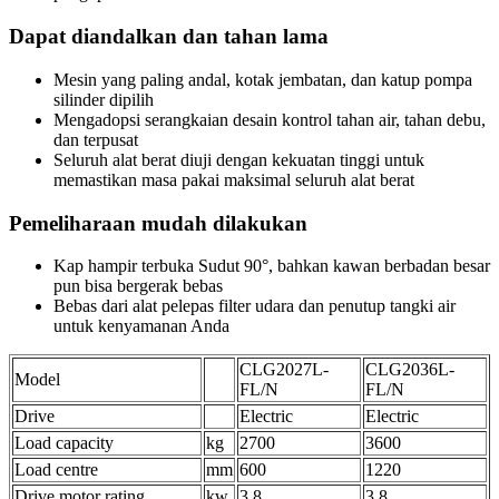
Dapat diandalkan dan tahan lama
Mesin yang paling andal, kotak jembatan, dan katup pompa
silinder dipilih
Mengadopsi serangkaian desain kontrol tahan air, tahan debu,
dan terpusat
Seluruh alat berat diuji dengan kekuatan tinggi untuk
memastikan masa pakai maksimal seluruh alat berat
Pemeliharaan mudah dilakukan
Kap hampir terbuka Sudut 90°, bahkan kawan berbadan besar
pun bisa bergerak bebas
Bebas dari alat pelepas filter udara dan penutup tangki air
untuk kenyamanan Anda
CLG2027L-
CLG2036L-
Model
FL/N
FL/N
Drive
Electric
Electric
Load capacity
kg
2700
3600
Load centre
mm
600
1220
Drive motor rating
kw
3.8
3.8