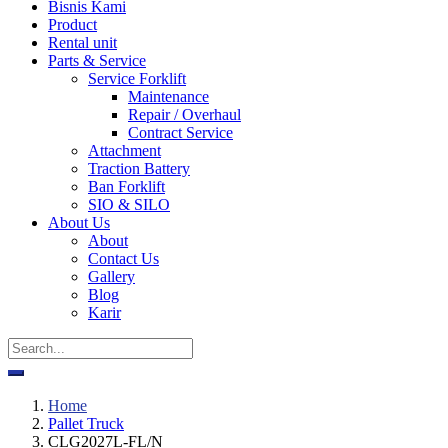
Bisnis Kami
Product
Rental unit
Parts & Service
Service Forklift
Maintenance
Repair / Overhaul
Contract Service
Attachment
Traction Battery
Ban Forklift
SIO & SILO
About Us
About
Contact Us
Gallery
Blog
Karir
Home
Pallet Truck
CLG2027L-FL/N