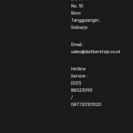
No. 10
Boro
Tanggulangin,
Sidoarjo
Email :
sales@alatberatsip.co.id
Hotline
Service :
(021)
88323090
/
087720101020