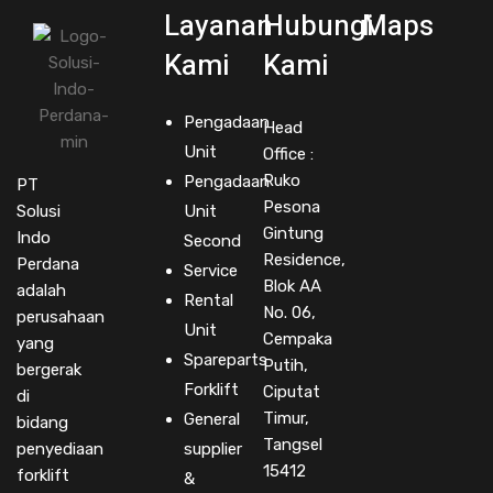
Layanan
Hubungi
Maps
Kami
Kami
Pengadaan
Head
Unit
Office :
Ruko
Pengadaan
PT
Pesona
Solusi
Unit
Gintung
Indo
Second
Residence,
Perdana
Service
Blok AA
adalah
Rental
No. 06,
perusahaan
Unit
Cempaka
yang
Spareparts
Putih,
bergerak
Forklift
Ciputat
di
Timur,
General
bidang
Tangsel
penyediaan
supplier
15412
forklift
&