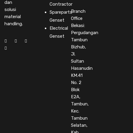
dan
Contractor
solusi
Branch
Spareparts
material
Office
Genset
handling.
Bekasi:
Electrical
Pergudangan
Genset
Tambun
Bizhub,
Jl.
Sultan
Hasanudin
KM.41
No. 2
Blok
E2A,
Tambun,
Kec.
Tambun
Selatan,
Kab.