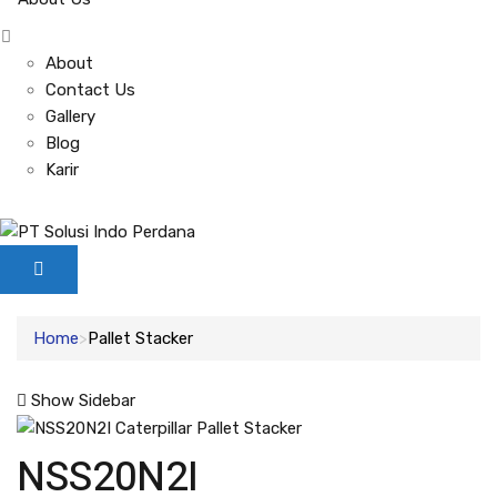
About
Contact Us
Gallery
Blog
Karir
Home
Pallet Stacker
Show Sidebar
NSS20N2I