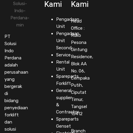
Kami
Kami
Pengadaan
Head
Unit
Office :
Pengadaan
Ruko
PT
Unit
Pesona
Solusi
Second
Gintung
Indo
Service
Residence,
Perdana
Rental
Blok AA
adalah
Unit
No. 06,
perusahaan
Spareparts
Cempaka
yang
Forklift
Putih,
bergerak
General
Ciputat
di
supplier
Timur,
bidang
&
Tangsel
penyediaan
Contractor
15412
forklift
Spareparts
dan
Genset
solusi
Branch