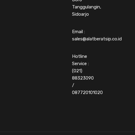
Tanggulangin,
Sidoarjo
Email :
sales@alatberatsip.co.id
Hotline
Service :
(021)
88323090
/
087720101020