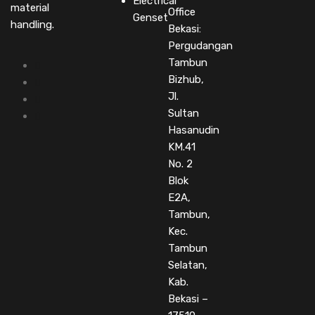
Electrical
material
Office
Genset
handling.
Bekasi:
Pergudangan
Tambun
Bizhub,
Jl.
Sultan
Hasanudin
KM.41
No. 2
Blok
E2A,
Tambun,
Kec.
Tambun
Selatan,
Kab.
Bekasi –