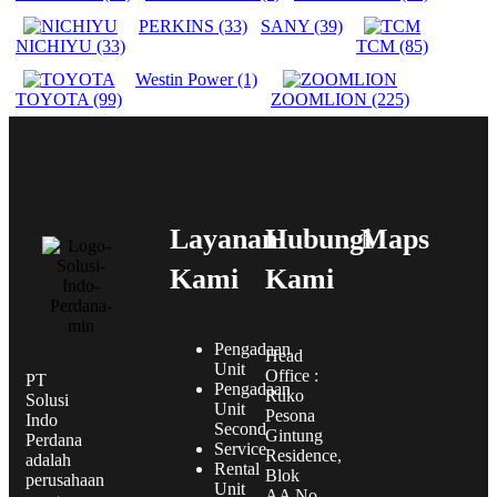
PERKINS
(33)
SANY
(39)
NICHIYU
(33)
TCM
(85)
Westin Power
(1)
TOYOTA
(99)
ZOOMLION
(225)
Layanan
Hubungi
Maps
Kami
Kami
Pengadaan
Head
Unit
Office :
PT
Pengadaan
Ruko
Solusi
Unit
Pesona
Indo
Second
Gintung
Perdana
Service
Residence,
adalah
Rental
Blok
perusahaan
Unit
AA No.