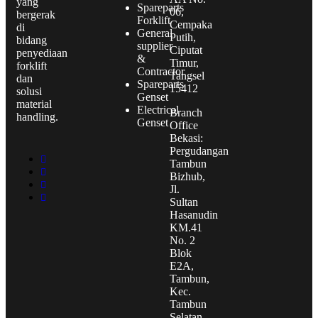
yang
Spareparts
06,
bergerak
Forklift
Cempaka
di
General
Putih,
bidang
supplier
Ciputat
penyediaan
&
Timur,
forklift
Contractor
Tangsel
dan
Spareparts
15412
solusi
Genset
material
Electrical
Branch
handling.
Genset
Office
Bekasi:
Pergudangan
Tambun
Bizhub,
Jl.
Sultan
Hasanudin
KM.41
No. 2
Blok
E2A,
Tambun,
Kec.
Tambun
Selatan,