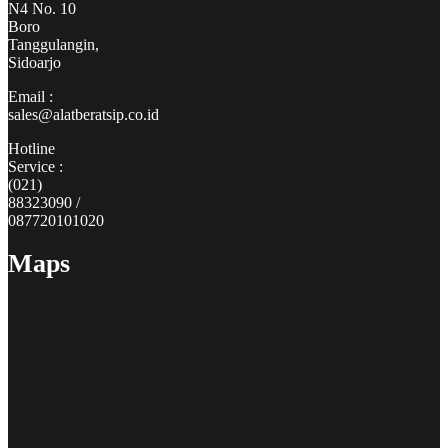
N4 No. 10
Boro
Tanggulangin,
Sidoarjo
Email :
sales@alatberatsip.co.id
Hotline
Service :
(021)
88323090 /
087720101020
Maps