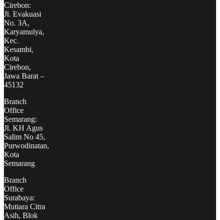
Cirebon:
Jl. Evakuasi
No. 3A,
Karyamulya,
Kec.
Kesambi,
Kota
Cirebon,
Jawa Barat –
45132
Branch
Office
Semarang:
Jl. KH Agus
Salim No 45,
Purwodinatan,
Kota
Semarang
Branch
Office
Surabaya:
Mutiara Citra
Asih, Blok