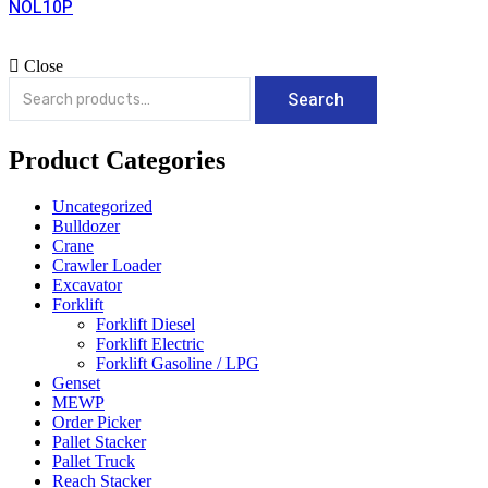
NOL10P
Close
Search
Search
for:
Product Categories
Uncategorized
Bulldozer
Crane
Crawler Loader
Excavator
Forklift
Forklift Diesel
Forklift Electric
Forklift Gasoline / LPG
Genset
MEWP
Order Picker
Pallet Stacker
Pallet Truck
Reach Stacker