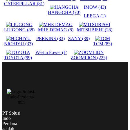
CATERPILLAR
(81)
IMOW
(43)
HANGCHA
(70)
LEEGA
(1)
LIUGONG
(88)
MHE DEMAG
(8)
MITSUBISHI
(28)
PERKINS
(33)
SANY
(39)
NICHIYU
(33)
TCM
(85)
Westin Power
(1)
TOYOTA
(99)
ZOOMLION
(225)
PT Solusi
Indo
Perdana
adalah