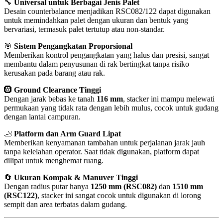
🔧
Universal untuk Berbagai Jenis Palet
Desain counterbalance menjadikan RSC082/122 dapat digunakan
untuk memindahkan palet dengan ukuran dan bentuk yang
bervariasi, termasuk palet tertutup atau non-standar.
🎯
Sistem Pengangkatan Proporsional
Memberikan kontrol pengangkatan yang halus dan presisi, sangat
membantu dalam penyusunan di rak bertingkat tanpa risiko
kerusakan pada barang atau rak.
🛞
Ground Clearance Tinggi
Dengan jarak bebas ke tanah
116 mm
, stacker ini mampu melewati
permukaan yang tidak rata dengan lebih mulus, cocok untuk gudang
dengan lantai campuran.
🦶
Platform dan Arm Guard Lipat
Memberikan kenyamanan tambahan untuk perjalanan jarak jauh
tanpa kelelahan operator. Saat tidak digunakan, platform dapat
dilipat untuk menghemat ruang.
🔄
Ukuran Kompak & Manuver Tinggi
Dengan radius putar hanya
1250 mm (RSC082)
dan
1510 mm
(RSC122)
, stacker ini sangat cocok untuk digunakan di lorong
sempit dan area terbatas dalam gudang.