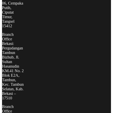
06, Cempaka
Putih,
Ciputat
Timur,
Tangsel
15412
Branch
Office
Bekasi:
Pergudangan
Tambun
Bizhub, Jl.
Sultan
Hasanudin
KM.41 No. 2
Blok E2A,
Tambun,
Kec. Tambun
Selatan, Kab.
Bekasi –
17510
Branch
Office