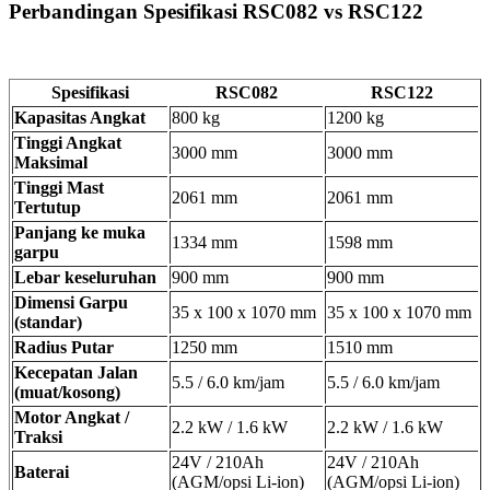
Perbandingan Spesifikasi RSC082 vs RSC122
Spesifikasi
RSC082
RSC122
Kapasitas Angkat
800 kg
1200 kg
Tinggi Angkat
3000 mm
3000 mm
Maksimal
Tinggi Mast
2061 mm
2061 mm
Tertutup
Panjang ke muka
1334 mm
1598 mm
garpu
Lebar keseluruhan
900 mm
900 mm
Dimensi Garpu
35 x 100 x 1070 mm
35 x 100 x 1070 mm
(standar)
Radius Putar
1250 mm
1510 mm
Kecepatan Jalan
5.5 / 6.0 km/jam
5.5 / 6.0 km/jam
(muat/kosong)
Motor Angkat /
2.2 kW / 1.6 kW
2.2 kW / 1.6 kW
Traksi
24V / 210Ah
24V / 210Ah
Baterai
(AGM/opsi Li-ion)
(AGM/opsi Li-ion)