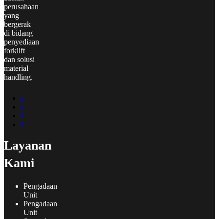
perusahaan
yang
bergerak
di bidang
penyediaan
forklift
dan solusi
material
handling.
Layanan
Kami
Pengadaan
Unit
Pengadaan
Unit