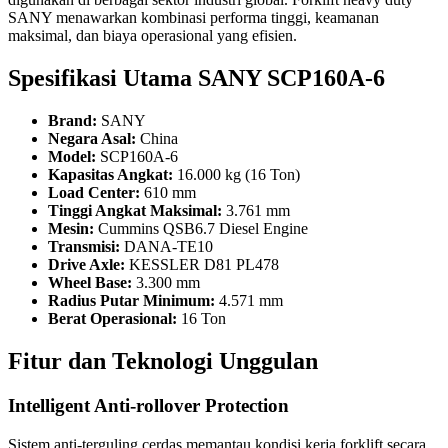
SANY menawarkan kombinasi performa tinggi, keamanan
maksimal, dan biaya operasional yang efisien.
Spesifikasi Utama SANY SCP160A-6
Brand:
SANY
Negara Asal:
China
Model:
SCP160A-6
Kapasitas Angkat:
16.000 kg (16 Ton)
Load Center:
610 mm
Tinggi Angkat Maksimal:
3.761 mm
Mesin:
Cummins QSB6.7 Diesel Engine
Transmisi:
DANA-TE10
Drive Axle:
KESSLER D81 PL478
Wheel Base:
3.300 mm
Radius Putar Minimum:
4.571 mm
Berat Operasional:
16 Ton
Fitur dan Teknologi Unggulan
Intelligent Anti-rollover Protection
Sistem anti-terguling cerdas memantau kondisi kerja forklift secara