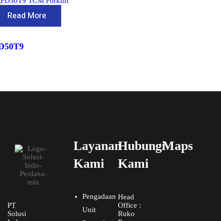
Read More
D50T9
Layanan
Hubungi
Maps
Kami
Kami
Pengadaan
Head
PT
Office :
Unit
Solusi
Ruko