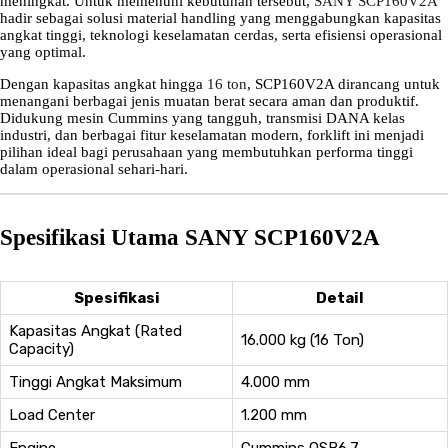
meningkat. Untuk memenuhi kebutuhan tersebut,
SANY SCP160V2A
hadir sebagai solusi material handling yang menggabungkan kapasitas
angkat tinggi, teknologi keselamatan cerdas, serta efisiensi operasional
yang optimal.
Dengan kapasitas angkat hingga
16 ton
, SCP160V2A dirancang untuk
menangani berbagai jenis muatan berat secara aman dan produktif.
Didukung mesin Cummins yang tangguh, transmisi DANA kelas
industri, dan berbagai fitur keselamatan modern, forklift ini menjadi
pilihan ideal bagi perusahaan yang membutuhkan performa tinggi
dalam operasional sehari-hari.
Spesifikasi Utama SANY SCP160V2A
Spesifikasi
Detail
Kapasitas Angkat (Rated
16.000 kg (16 Ton)
Capacity)
Tinggi Angkat Maksimum
4.000 mm
Load Center
1.200 mm
Engine
Cummins QSB6.7