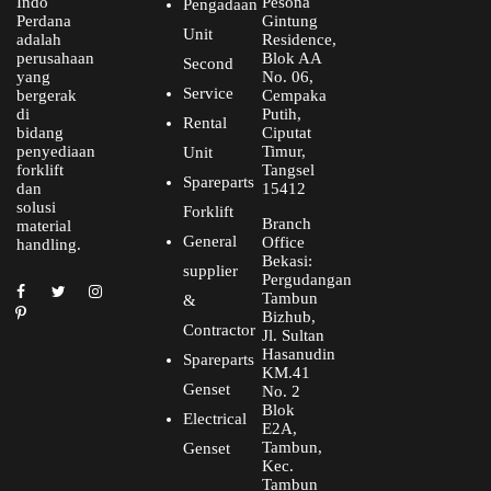
Indo
Pesona
Pengadaan
Perdana
Gintung
Unit
adalah
Residence,
perusahaan
Blok AA
Second
yang
No. 06,
Service
bergerak
Cempaka
di
Putih,
Rental
bidang
Ciputat
penyediaan
Timur,
Unit
forklift
Tangsel
Spareparts
dan
15412
solusi
Forklift
Branch
material
General
Office
handling.
Bekasi:
supplier
Pergudangan
Tambun
&
Bizhub,
Contractor
Jl. Sultan
Hasanudin
Spareparts
KM.41
Genset
No. 2
Blok
Electrical
E2A,
Tambun,
Genset
Kec.
Tambun