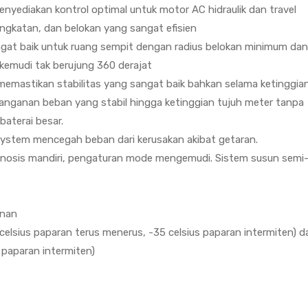
nyediakan kontrol optimal untuk motor AC hidraulik dan travel
gkatan, dan belokan yang sangat efisien
at baik untuk ruang sempit dengan radius belokan minimum dan 
emudi tak berujung 360 derajat
memastikan stabilitas yang sangat baik bahkan selama ketinggia
anganan beban yang stabil hingga ketinggian tujuh meter tanpa
aterai besar.
ystem mencegah beban dari kerusakan akibat getaran.
iagnosis mandiri, pengaturan mode mengemudi. Sistem susun semi
anan
 celsius paparan terus menerus, -35 celsius paparan intermiten) 
 paparan intermiten)