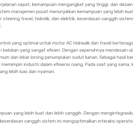
 perjalanan cepat, kemampuan mengangkat yang tinggi, dan desai
. Sistem manajemen pusat menunjukkan kemampuan yang lebih kua
teering travel, hidrolik, dan elektrik, kecerdasan canggih sistem
.
trol yang optimal untuk motor AC hidraulik dan travel bertenaga
n belokan yang sangat efisien. Dengan sepenuhnya mendesain u
imum dan lebar lorong penumpukan sudut kanan. Sebagai hasil b
 memimpin industri dalam efisiensi ruang. Pada saat yang sama, 
ng lebih luas dan nyaman.
uan yang lebih kuat dan lebih canggih. Dengan mengintegrasik
ik, kecerdasan canggih sistem ini mengoptimalkan interaksi operato