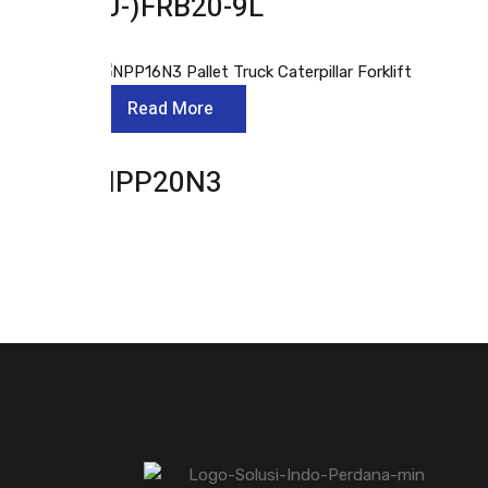
(J-)FRB20-9L
Read More
NPP20N3