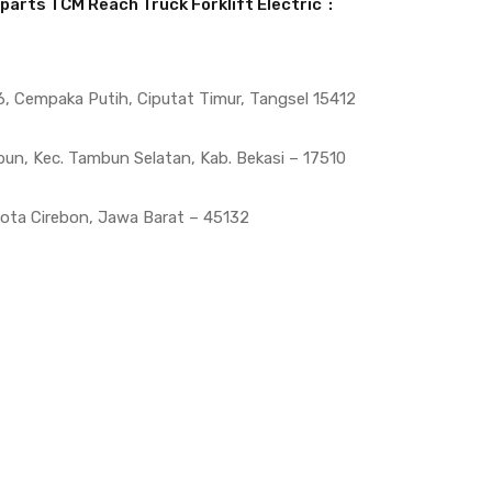
n parts TCM Reach Truck
Forklift Electric
:
, Cempaka Putih, Ciputat Timur, Tangsel 15412
bun, Kec. Tambun Selatan, Kab. Bekasi – 17510
 Kota Cirebon, Jawa Barat – 45132