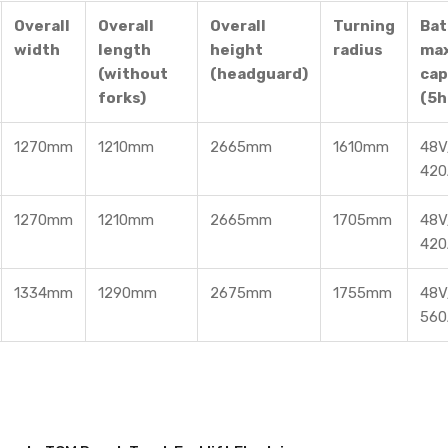
Overall
Overall
Overall
Turning
Bat
width
length
height
radius
max
(without
(headguard)
cap
forks)
(5h
1270mm
1210mm
2665mm
1610mm
48V
420
1270mm
1210mm
2665mm
1705mm
48V
420
1334mm
1290mm
2675mm
1755mm
48V
560