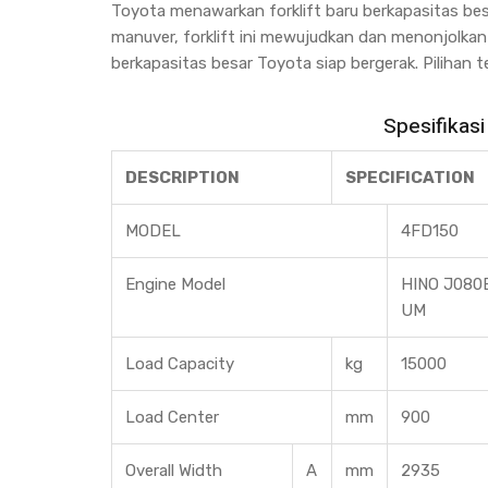
Toyota menawarkan forklift baru berkapasitas be
manuver, forklift ini mewujudkan dan menonjolkan 
berkapasitas besar Toyota siap bergerak. Pilihan
Spesifikasi
DESCRIPTION
SPECIFICATION
MODEL
4FD150
Engine Model
HINO J080
UM
Load Capacity
kg
15000
Load Center
mm
900
Overall Width
A
mm
2935