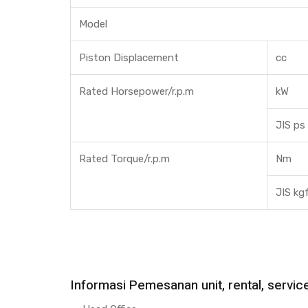
Model
Piston Displacement
cc
Rated Horsepower/r.p.m
kW
JIS ps
Rated Torque/r.p.m
Nm
JIS kg
Informasi Pemesanan unit, rental, service