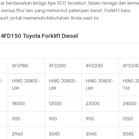
sar berdasarkan ketiga tipe ECO tersebut. Selain tenaga dan ke
semua fitur lain yang menuntut pekerjaan berat. Forklift baru
 tepat untuk memenuhi kebutuhan Anda saat ini.
 4FD150 Toyota Forklift Diesel
4FD180
4FD200
4FD230
4FD24
E-
HINO J080E-
HINO J080E-
HINO J080E-
HINO J
UM
UM
UM
TM
18000
12000
23000
24000
900
900
900
1250
2960
3040
3045
3045