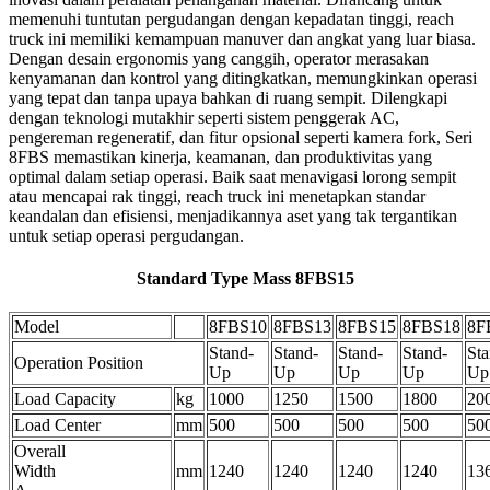
memenuhi tuntutan pergudangan dengan kepadatan tinggi, reach
truck ini memiliki kemampuan manuver dan angkat yang luar biasa.
Dengan desain ergonomis yang canggih, operator merasakan
kenyamanan dan kontrol yang ditingkatkan, memungkinkan operasi
yang tepat dan tanpa upaya bahkan di ruang sempit. Dilengkapi
dengan teknologi mutakhir seperti sistem penggerak AC,
pengereman regeneratif, dan fitur opsional seperti kamera fork, Seri
8FBS memastikan kinerja, keamanan, dan produktivitas yang
optimal dalam setiap operasi. Baik saat menavigasi lorong sempit
atau mencapai rak tinggi, reach truck ini menetapkan standar
keandalan dan efisiensi, menjadikannya aset yang tak tergantikan
untuk setiap operasi pergudangan.
Standard Type Mass 8FBS15
Model
8FBS10
8FBS13
8FBS15
8FBS18
8F
Stand-
Stand-
Stand-
Stand-
Sta
Operation Position
Up
Up
Up
Up
Up
Load Capacity
kg
1000
1250
1500
1800
20
Load Center
mm
500
500
500
500
50
Overall
Width
mm
1240
1240
1240
1240
13