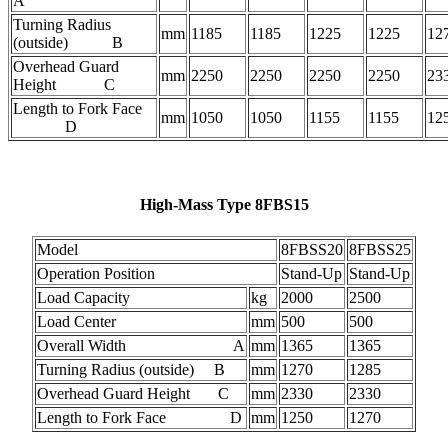
A
Turning Radius
mm
1185
1185
1225
1225
12
(outside) B
Overhead Guard
mm
2250
2250
2250
2250
23
Height C
Length to Fork Face
mm
1050
1050
1155
1155
12
D
High-Mass Type 8FBS15
Model
8FBSS20
8FBSS25
Operation Position
Stand-Up
Stand-Up
Load Capacity
kg
2000
2500
Load Center
mm
500
500
Overall Width A
mm
1365
1365
Turning Radius (outside) B
mm
1270
1285
Overhead Guard Height C
mm
2330
2330
Length to Fork Face D
mm
1250
1270