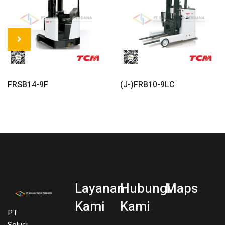
Read More
Read More
FRSB14-9F
(J-)FRB10-9LC
Layanan
Hubungi
Maps
Kami
Kami
PT