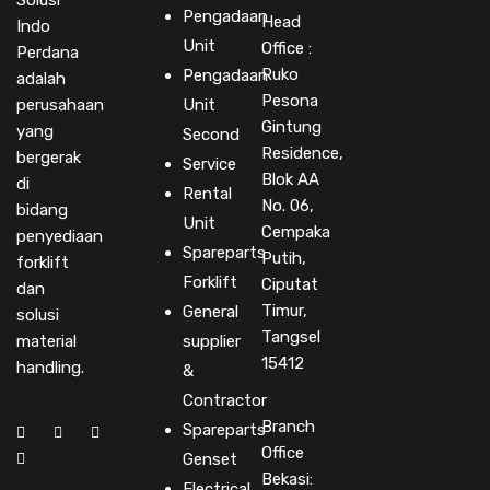
Solusi
Pengadaan
Head
Indo
Unit
Office :
Perdana
Ruko
Pengadaan
adalah
Pesona
perusahaan
Unit
Gintung
yang
Second
Residence,
bergerak
Service
Blok AA
di
Rental
No. 06,
bidang
Unit
Cempaka
penyediaan
Spareparts
Putih,
forklift
Forklift
Ciputat
dan
Timur,
General
solusi
Tangsel
material
supplier
15412
handling.
&
Contractor
Branch
Spareparts
Office
Genset
Bekasi:
Electrical