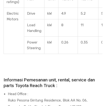
ratings)
Electric
Drive
kW
4.9
5.2
5.
Motors
Load
kW
8
11
11
Handling
Power
kW
0.26
0.35
0.
Steering
Informasi Pemesanan unit, rental, service dan
parts Toyota Reach Truck :
Head Office :
Ruko Pesona Gintung Residence, Blok AA No. 06,