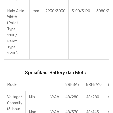
Main Aisle
mm
2930/3030
3100/3190
3080/31
Width
(Pallet
Type
1,100/
Pallet
Type
1,200)
Spesifikasi Battery dan Motor
Model
8RFBA7
8RFBA10
8R
Voltage/
Min
V/Ah
48/280
48/280
48
Capacity
(5-hour
Max
V/Ah
48/370
48/445
48