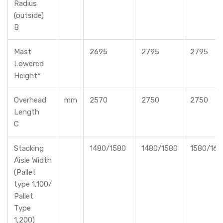
Radius
(outside)
B
Mast
2695
2795
2795
Lowered
Height*
Overhead
mm
2570
2750
2750
Length
C
Stacking
1480/1580
1480/1580
1580/168
Aisle Width
(Pallet
type 1,100/
Pallet
Type
1,200)