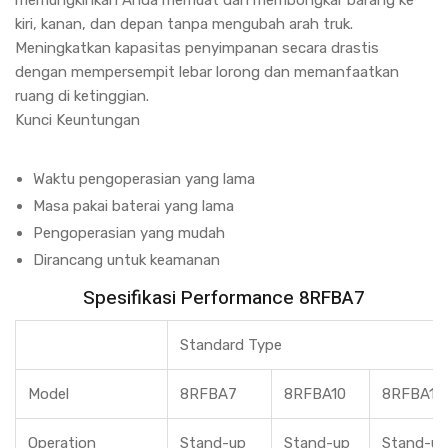
memungkinkan Anda memuat dan membongkar barang ke
kiri, kanan, dan depan tanpa mengubah arah truk.
Meningkatkan kapasitas penyimpanan secara drastis
dengan mempersempit lebar lorong dan memanfaatkan
ruang di ketinggian.
Kunci Keuntungan
Waktu pengoperasian yang lama
Masa pakai baterai yang lama
Pengoperasian yang mudah
Dirancang untuk keamanan
Spesifikasi Performance 8RFBA7
Standard Type
Westin Power
(1)
Model
8RFBA7
8RFBA10
8RFBA12
YOTA
(99)
ZOOMLION
(225)
CATERPILL
Operation
Stand-up
Stand-up
Stand-up