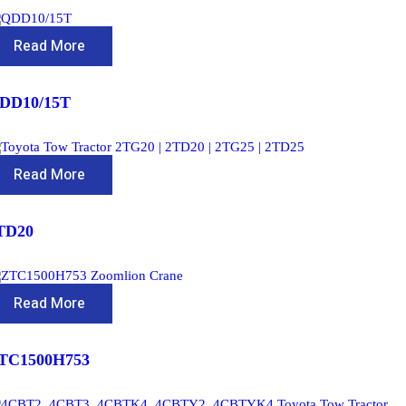
Read More
DD10/15T
Read More
TD20
Read More
TC1500H753