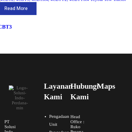
Read More
CBT3
Layanan
Hubungi
Maps
Kami
Kami
Pengadaan
Head
PT
Office :
Unit
Solusi
Ruko
Indo
Pesona