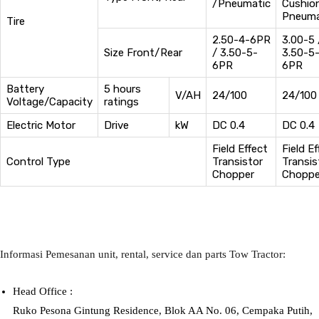
/Pneumatic
Cushion
Pneuma
Tire
2.50-4-6PR
3.00-5 
Size Front/Rear
/ 3.50-5-
3.50-5
6PR
6PR
Battery
5 hours
V/AH
24/100
24/100
Voltage/Capacity
ratings
Electric Motor
Drive
kW
DC 0.4
DC 0.4
Field Effect
Field Ef
Control Type
Transistor
Transis
Chopper
Choppe
Informasi Pemesanan unit, rental, service dan parts Tow Tractor:
Head Office :
Ruko Pesona Gintung Residence, Blok AA No. 06, Cempaka Putih,