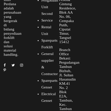
Pengadaan
Perdana
Gintung
Unit
adalah
Residence,
perusahaan
Blok AA
Second
yang
No. 06,
Service
bergerak
Cempaka
di
Putih,
Rental
bidang
Ciputat
penyediaan
Timur,
Unit
forklift
Tangsel
Spareparts
dan
15412
solusi
Forklift
Branch
material
General
Office
handling.
Bekasi:
supplier
Pergudangan
Tambun
&
Bizhub,
Contractor
Jl. Sultan
Hasanudin
Spareparts
KM.41
Genset
No. 2
Blok
Electrical
E2A,
Tambun,
Genset
Kec.
Tambun