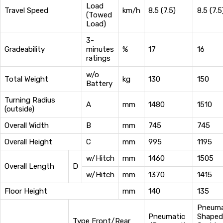
Load
Travel Speed
km/h
8.5 (7.5)
8.5 (7.5
(Towed
Load)
3-
Gradeability
minutes
%
17
16
ratings
w/o
Total Weight
kg
130
150
Battery
Turning Radius
A
mm
1480
1510
(outside)
Overall Width
B
mm
745
745
Overall Height
C
mm
995
1195
w/Hitch
mm
1460
1505
Overall Length
D
w/Hitch
mm
1370
1415
Floor Height
mm
140
135
Pneuma
Pneumatic
Shaped
Type Front/Rear