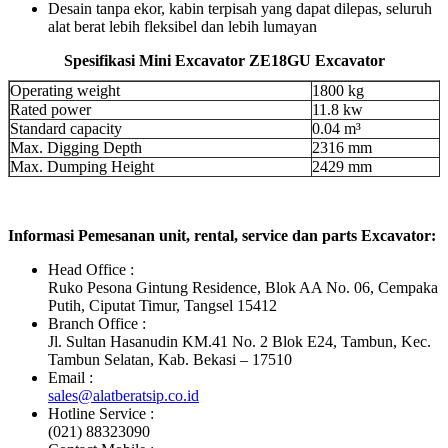
Desain tanpa ekor, kabin terpisah yang dapat dilepas, seluruh
alat berat lebih fleksibel dan lebih lumayan
Spesifikasi Mini Excavator ZE18GU Excavator
Operating weight
1800 kg
Rated power
11.8 kw
Standard capacity
0.04 m³
Max. Digging Depth
2316 mm
Max. Dumping Height
2429 mm
Informasi Pemesanan unit, rental, service dan parts Excavator:
Head Office :
Ruko Pesona Gintung Residence, Blok AA No. 06, Cempaka
Putih, Ciputat Timur, Tangsel 15412
Branch Office :
Jl. Sultan Hasanudin KM.41 No. 2 Blok E24, Tambun, Kec.
Tambun Selatan, Kab. Bekasi – 17510
Email :
sales@alatberatsip.co.id
Hotline Service :
(021) 88323090