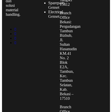
dan
Spareparts
15412
solusi
Genset
material
Electrical
Branch
handling.
Genset
Office
Bekasi:
Pergudangan
Tambun
Bizhub,
Jl.
Sultan
Hasanudin
KM.41
No. 2
Blok
E2A,
Tambun,
Kec.
Tambun
Selatan,
Kab.
Bekasi –
17510
Branch
Office