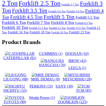
2 Ton
Forklift 2.5 Ton
Forklift 3
Forklift 2.7 Ton
Ton
Forklift 3.5 Ton
Forklift 4
Forklift 3.6 Ton
Forklift 3.8 Ton
Forklift 5 Ton
Forklift 4.5 Ton
Ton
Forklift 5.5 Ton
Forklift 6 Ton
Forklift 7 Ton
Forklift 8 Ton
Forklift 8.5 Ton
Forklift 10 Ton
Forklift 15
Forklift 11.5 Ton
Forklift 12 Ton
Forklift 13.5 Ton
Forklift 16 Ton
Forklift 18 Ton
Forklift 23 Ton
Ton
Forklift 20 Ton
Product Brands
CUMMINS
(1)
DOOSAN
(10)
CATERPILLAR
(81)
IMOW
(43)
HANGCHA
(70)
LEEGA
(1)
LIUGONG
(88)
MHE DEMAG
(8)
MITSUBISHI
(28)
PERKINS
(33)
SANY
(39)
NICHIYU
(33)
TCM
(85)
Westin Power
(1)
TOYOTA
(99)
ZOOMLION
(225)