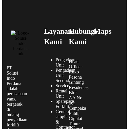
Layanan
Hubungi
Maps
Kami
Kami
Pengadaan
Head
Unit
Office :
PT
Pengadaan
Ruko
Solusi
Unit
Pesona
Indo
Second
Gintung
Perdana
Service
Residence,
adalah
Rental
Blok
perusahaan
Unit
AA No.
yang
Spareparts
06,
bergerak
Forklift
Cempaka
di
General
Putih,
bidang
supplier
Ciputat
penyediaan
&
Timur,
forklift
Contractor
Tangsel