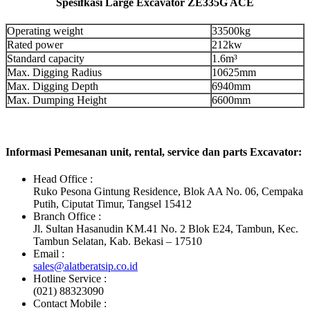
Spesifkasi Large Excavator ZE335G ACE
Operating weight
33500kg
Rated power
212kw
Standard capacity
1.6m³
Max. Digging Radius
10625mm
Max. Digging Depth
6940mm
Max. Dumping Height
6600mm
Informasi Pemesanan unit, rental, service dan parts Excavator:
Head Office :
Ruko Pesona Gintung Residence, Blok AA No. 06, Cempaka
Putih, Ciputat Timur, Tangsel 15412
Branch Office :
Jl. Sultan Hasanudin KM.41 No. 2 Blok E24, Tambun, Kec.
Tambun Selatan, Kab. Bekasi – 17510
Email :
sales@alatberatsip.co.id
Hotline Service :
(021) 88323090
Contact Mobile :