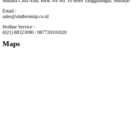
Mutiara Citra Asih, Blok N4 No. 10 Boro Tanggulangin, Sidoarjo
Email :
sales@alatberatsip.co.id
Hotline Service :
(021) 88323090 / 087720101020
Maps