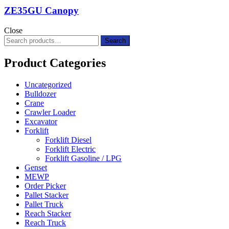
ZE35GU Canopy
Close
Search
Search
for:
Product Categories
Uncategorized
Bulldozer
Crane
Crawler Loader
Excavator
Forklift
Forklift Diesel
Forklift Electric
Forklift Gasoline / LPG
Genset
MEWP
Order Picker
Pallet Stacker
Pallet Truck
Reach Stacker
Reach Truck