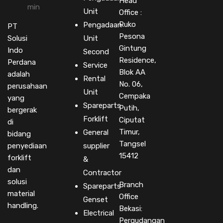
Head
Unit
Office :
Ruko
Pengadaan
PT
Pesona
Solusi
Unit
Gintung
Indo
Second
Residence,
Perdana
Service
Blok AA
adalah
Rental
No. 06,
perusahaan
Unit
Cempaka
yang
Spareparts
Putih,
bergerak
Forklift
Ciputat
di
Timur,
General
bidang
Tangsel
penyediaan
supplier
15412
forklift
&
dan
Contractor
solusi
Branch
Spareparts
material
Office
Genset
handling.
Bekasi:
Electrical
Pergudangan