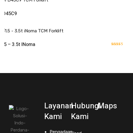
Read More
FD45C9
Read More
1.5 – 3.5t INoma
Rated
5.00
out of 5
Layanan
Hubungi
Maps
Kami
Kami
Pengadaan