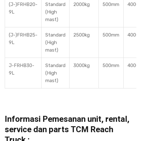
(J-)FRHB20-
Standard
2000kg
500mm
4000
9L
(High
mast)
(J-)FRHB25-
Standard
2500kg
500mm
4000
9L
(High
mast)
J-FRHB30-
Standard
3000kg
500mm
4000
9L
(High
mast)
Informasi Pemesanan unit, rental,
service dan parts TCM
Reach
Truc
k
: