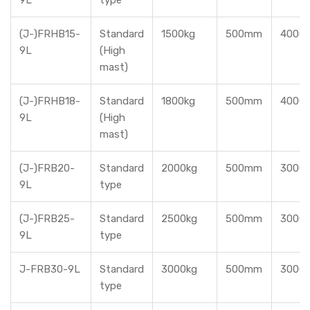
9L
type
(J-)FRHB15-
Standard
1500kg
500mm
4000
9L
(High
mast)
(J-)FRHB18-
Standard
1800kg
500mm
4000
9L
(High
mast)
(J-)FRB20-
Standard
2000kg
500mm
3000
9L
type
(J-)FRB25-
Standard
2500kg
500mm
3000
9L
type
J-FRB30-9L
Standard
3000kg
500mm
3000
type