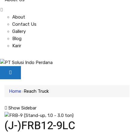
About
Contact Us
Gallery
Blog
Karir
Home
Reach Truck
Show Sidebar
(J-)FRB12-9LC