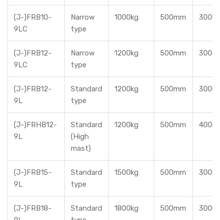
(J-)FRB10-
Narrow
1000kg
500mm
3000
9LC
type
(J-)FRB12-
Narrow
1200kg
500mm
3000
9LC
type
(J-)FRB12-
Standard
1200kg
500mm
3000
9L
type
(J-)FRHB12-
Standard
1200kg
500mm
4000
9L
(High
mast)
(J-)FRB15-
Standard
1500kg
500mm
3000
9L
type
(J-)FRB18-
Standard
1800kg
500mm
3000