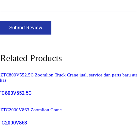
Related Products
Read More
TC800V552.5C
Read More
TC2000V863