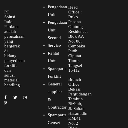
Pengadaan
Head
PT
Office :
Unit
Solusi
Ruko
Indo
Pesona
Pengadaan
Perdana
Gintung
Unit
adalah
Residence,
perusahaan
Blok AA
Second
yang
No. 06,
Service
bergerak
Cempaka
di
Putih,
Rental
bidang
Ciputat
penyediaan
Timur,
Unit
forklift
Tangsel
Spareparts
dan
15412
solusi
Forklift
Branch
material
General
Office
handling.
Bekasi:
supplier
Pergudangan
Tambun
&
Bizhub,
Contractor
Jl. Sultan
Hasanudin
Spareparts
KM.41
Genset
No. 2