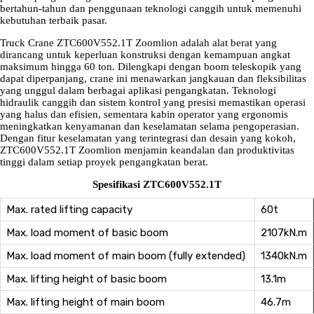
bertahun-tahun dan penggunaan teknologi canggih untuk memenuhi
kebutuhan terbaik pasar.
Truck Crane ZTC600V552.1T Zoomlion adalah alat berat yang
dirancang untuk keperluan konstruksi dengan kemampuan angkat
maksimum hingga 60 ton. Dilengkapi dengan boom teleskopik yang
dapat diperpanjang, crane ini menawarkan jangkauan dan fleksibilitas
yang unggul dalam berbagai aplikasi pengangkatan. Teknologi
hidraulik canggih dan sistem kontrol yang presisi memastikan operasi
yang halus dan efisien, sementara kabin operator yang ergonomis
meningkatkan kenyamanan dan keselamatan selama pengoperasian.
Dengan fitur keselamatan yang terintegrasi dan desain yang kokoh,
ZTC600V552.1T Zoomlion menjamin keandalan dan produktivitas
tinggi dalam setiap proyek pengangkatan berat.
Spesifikasi ZTC600V552.1T
Max. rated lifting capacity
60t
Max. load moment of basic boom
2107kN.m
Max. load moment of main boom (fully extended)
1340kN.m
Max. lifting height of basic boom
13.1m
Max. lifting height of main boom
46.7m