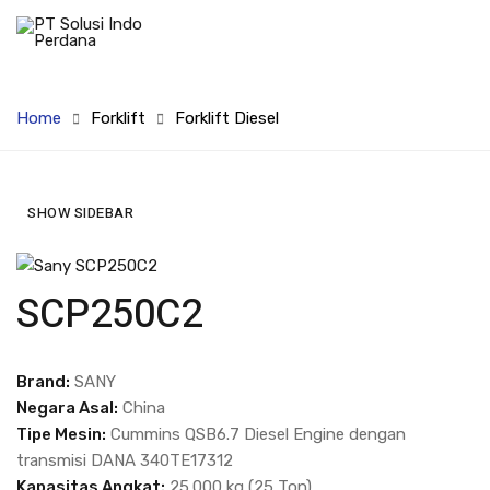
Home
Forklift
Forklift Diesel
SHOW SIDEBAR
SCP250C2
Brand:
SANY
Negara Asal:
China
Tipe Mesin:
Cummins QSB6.7 Diesel Engine dengan
transmisi DANA 340TE17312
Kapasitas Angkat:
25.000 kg (25 Ton)