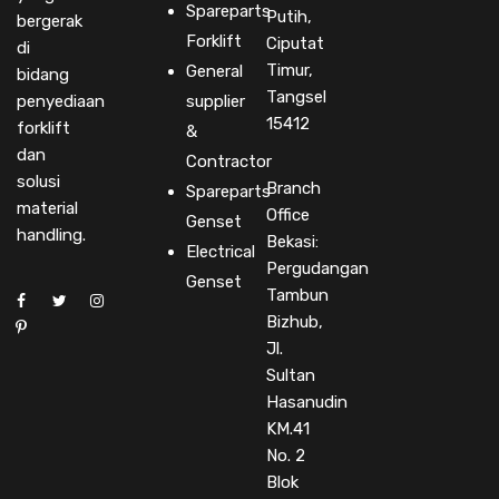
Spareparts
Putih,
bergerak
Forklift
Ciputat
di
Timur,
General
bidang
Tangsel
penyediaan
supplier
15412
forklift
&
dan
Contractor
solusi
Branch
Spareparts
material
Office
Genset
handling.
Bekasi:
Electrical
Pergudangan
Genset
Tambun
Bizhub,
Jl.
Sultan
Hasanudin
KM.41
No. 2
Blok