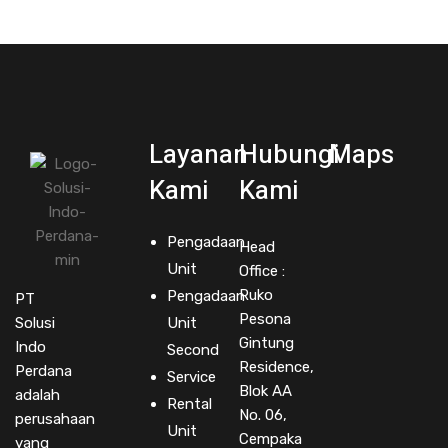
Layanan
Hubungi
Maps
Kami
Kami
Pengadaan
Head
Unit
Office :
Ruko
Pengadaan
PT
Pesona
Solusi
Unit
Gintung
Indo
Second
Residence,
Perdana
Service
Blok AA
adalah
Rental
No. 06,
perusahaan
Unit
Cempaka
yang