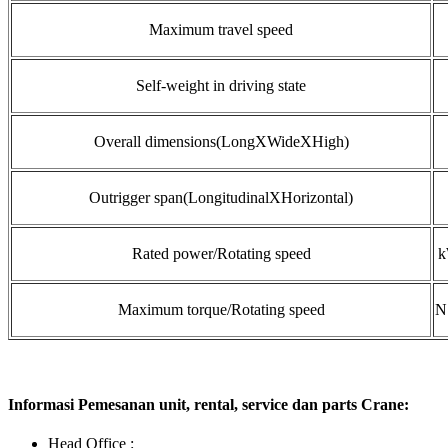
Maximum travel speed
Self-weight in driving state
Overall dimensions(LongXWideXHigh)
Outrigger span(LongitudinalXHorizontal)
Rated power/Rotating speed
k
Maximum torque/Rotating speed
N
Informasi Pemesanan unit, rental, service dan parts Crane:
Head Office :