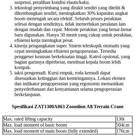
suspensi, peralihan kondisi elastis/kaku.
teknologi penyeimbang yang dirakit sendiri yang diteliti &
dikembangkan sendiri, meningkatkan 30% kapasitas angkat
boom menengah secara efektif. Seluruh proses perakitan
selesai dengan sendirinya, tidak memerlukan peralatan lain
dengan mudah dan cepat. Metode perakitan yang benar-benar
baru digunakan. Hanya 30 menit yang cukup untuk perakitan,
efisiensi kerja meningkat pesat.
kinerja pengangkatan super. Sistem teleskopik otomatis yang
cepat meningkatkan efisiensi pengoperasian. Tersedia
penggeser keausan berkekuatan tinggi. Katrol opsional, yang
bagian garisnya diperbesar, membuat kepala boom lebih
kompak.
taksi pengemudi. Kursi empuk, roda kemudi dapat
disesuaikan ketinggian dan kemiringannya. Lokasi elemen
dan indikator pengoperasian yang ergonomis memastikan
penyederhanaan dan kenyamanan selama pengoperasian
berkelanjutan.
Spesifikasi ZAT1300A863 Zoomlion All Terrain Crane
Max. rated lifting capacity
130t
Max. load moment of basic boom
504t.m
Max. load moment of main boom (fully extended)
176t.m