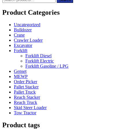
for:
Product Categories
Uncategorized
Bulldozer
Crane
Crawler Loader
Excavator
Forklift
Forklift Diesel
Forklift Electric
Forklift Gasoline / LPG
Genset
MEWP
Order Picker
Pallet Stacker
Pallet Truck
Reach Stacker
Reach Truck
Skid Steer Loader
Tow Tractor
Product tags