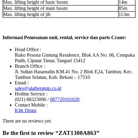
Max. lifting height of basic boom
14m
Max. lifting height of main boom
85m
Max. lifting height of jib
113m
Informasi Pemesanan unit, rental, service dan parts Crane:
Head Office :
Ruko Pesona Gintung Residence, Blok AA No. 06, Cempaka
Putih, Ciputat Timur, Tangsel 15412
Branch Office :
Jl. Sultan Hasanudin KM.41 No. 2 Blok E24, Tambun, Kec.
Tambun Selatan, Kab. Bekasi – 17510
Email :
sales@alatberatsip.co.id
Hotline Service :
(021) 88323090 /
087720101020
Contact Mobile :
Klik Disini
There are no reviews yet.
Be the first to review “ZAT1300A863”