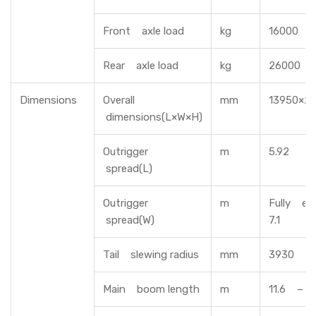
Front axle load
kg
16000
Rear axle load
kg
26000
Dimensions
Overall
mm
13950×2
dimensions(L×W×H)
Outrigger
m
5.92
spread(L)
Outrigger
m
Fully ex
spread(W)
7.1
Tail slewing radius
mm
3930
Main boom length
m
11.6 – 4