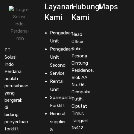
Layanan
Hubungi
Maps
Kami
Kami
Pengadaan
Head
Unit
Office :
Ruko
Pengadaan
PT
Pesona
Solusi
Unit
Gintung
Indo
Second
Residence,
Perdana
Service
Blok AA
adalah
Rental
No. 06,
perusahaan
Unit
Cempaka
yang
Spareparts
Putih,
bergerak
Forklift
Ciputat
di
Timur,
General
bidang
Tangsel
penyediaan
supplier
15412
forklift
&