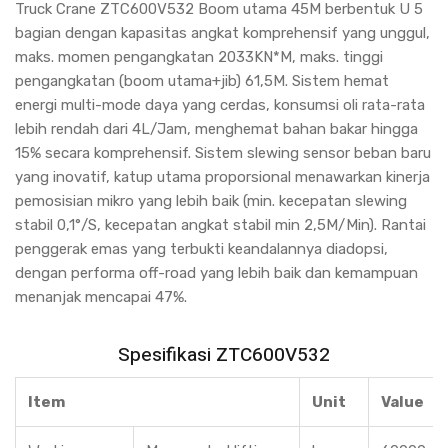
Truck Crane ZTC600V532 Boom utama 45M berbentuk U 5
bagian dengan kapasitas angkat komprehensif yang unggul,
maks. momen pengangkatan 2033KN*M, maks. tinggi
pengangkatan (boom utama+jib) 61,5M. Sistem hemat
energi multi-mode daya yang cerdas, konsumsi oli rata-rata
lebih rendah dari 4L/Jam, menghemat bahan bakar hingga
15% secara komprehensif. Sistem slewing sensor beban baru
yang inovatif, katup utama proporsional menawarkan kinerja
pemosisian mikro yang lebih baik (min. kecepatan slewing
stabil 0,1°/S, kecepatan angkat stabil min 2,5M/Min). Rantai
penggerak emas yang terbukti keandalannya diadopsi,
dengan performa off-road yang lebih baik dan kemampuan
menanjak mencapai 47%.
Spesifikasi ZTC600V532
Item
Unit
Value