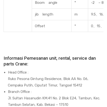
Boom angle
°
-2 – 80
jib length
m
9.5、16.0
Offset
°
0、15、3
Informasi Pemesanan unit, rental, service dan
parts Crane:
Head Office :
Ruko Pesona Gintung Residence, Blok AA No. 06,
Cempaka Putih, Ciputat Timur, Tangsel 15412
Branch Office :
Jl. Sultan Hasanudin KM.41 No. 2 Blok E24, Tambun, Kec.
Tambun Selatan, Kab. Bekasi – 17510