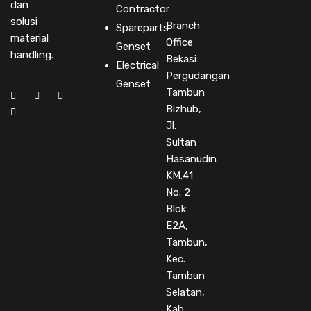
dan
Contractor
solusi
Branch
Spareparts
material
Office
Genset
handling.
Bekasi:
Electrical
Pergudangan
Genset
Tambun
Bizhub,
Jl.
Sultan
Hasanudin
KM.41
No. 2
Blok
E2A,
Tambun,
Kec.
Tambun
Selatan,
Kab.