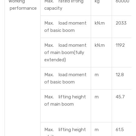
Working
Max. rated lifting
kg
60000
performance
capacity
Max. load moment
kN.m
2033
of basic boom
Max. load moment
kN.m
1192
of main boom(fully
extended)
Max. load moment
m
12.8
of basic boom
Max. lifting height
m
45.7
of main boom
Max. lifting height
m
61.5