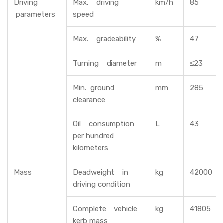
Driving
Max. driving
km/h
85
parameters
speed
Max. gradeability
%
47
Turning diameter
m
≤23
Min. ground
mm
285
clearance
Oil consumption
L
43
per hundred
kilometers
Mass
Deadweight in
kg
42000
driving condition
Complete vehicle
kg
41805
kerb mass