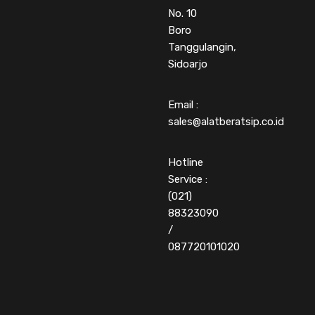
No. 10
Boro
Tanggulangin,
Sidoarjo
Email :
sales@alatberatsip.co.id
Hotline
Service :
(021)
88323090
/
087720101020