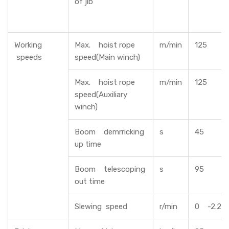
of jib
Working
Max. hoist rope
m/min
125
speeds
speed(Main winch)
Max. hoist rope
m/min
125
speed(Auxiliary
winch)
Boom demrricking
s
45
up time
Boom telescoping
s
95
out time
Slewing speed
r/min
0 -2.2