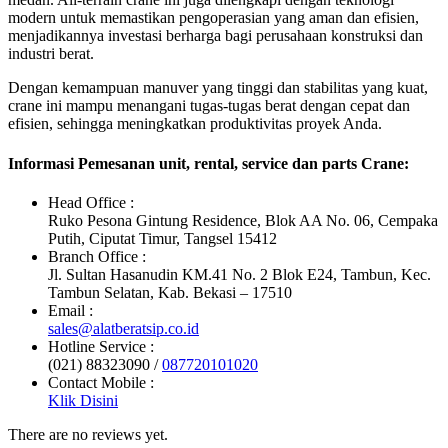
modern untuk memastikan pengoperasian yang aman dan efisien,
menjadikannya investasi berharga bagi perusahaan konstruksi dan
industri berat.
Dengan kemampuan manuver yang tinggi dan stabilitas yang kuat,
crane ini mampu menangani tugas-tugas berat dengan cepat dan
efisien, sehingga meningkatkan produktivitas proyek Anda.
Informasi Pemesanan unit, rental, service dan parts Crane:
Head Office :
Ruko Pesona Gintung Residence, Blok AA No. 06, Cempaka
Putih, Ciputat Timur, Tangsel 15412
Branch Office :
Jl. Sultan Hasanudin KM.41 No. 2 Blok E24, Tambun, Kec.
Tambun Selatan, Kab. Bekasi – 17510
Email :
sales@alatberatsip.co.id
Hotline Service :
(021) 88323090 /
087720101020
Contact Mobile :
Klik Disini
There are no reviews yet.