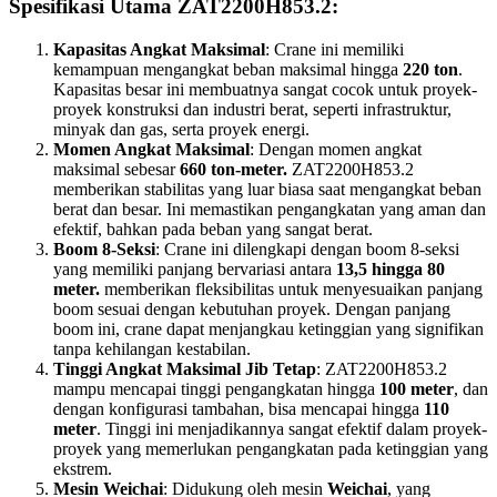
Spesifikasi Utama ZAT2200H853.2:
Kapasitas Angkat Maksimal
: Crane ini memiliki
kemampuan mengangkat beban maksimal hingga
220 ton
.
Kapasitas besar ini membuatnya sangat cocok untuk proyek-
proyek konstruksi dan industri berat, seperti infrastruktur,
minyak dan gas, serta proyek energi.
Momen Angkat Maksimal
: Dengan momen angkat
maksimal sebesar
660 ton-meter.
ZAT2200H853.2
memberikan stabilitas yang luar biasa saat mengangkat beban
berat dan besar. Ini memastikan pengangkatan yang aman dan
efektif, bahkan pada beban yang sangat berat.
Boom 8-Seksi
: Crane ini dilengkapi dengan boom 8-seksi
yang memiliki panjang bervariasi antara
13,5 hingga 80
meter.
memberikan fleksibilitas untuk menyesuaikan panjang
boom sesuai dengan kebutuhan proyek. Dengan panjang
boom ini, crane dapat menjangkau ketinggian yang signifikan
tanpa kehilangan kestabilan.
Tinggi Angkat Maksimal Jib Tetap
: ZAT2200H853.2
mampu mencapai tinggi pengangkatan hingga
100 meter
, dan
dengan konfigurasi tambahan, bisa mencapai hingga
110
meter
. Tinggi ini menjadikannya sangat efektif dalam proyek-
proyek yang memerlukan pengangkatan pada ketinggian yang
ekstrem.
Mesin Weichai
: Didukung oleh mesin
Weichai
, yang