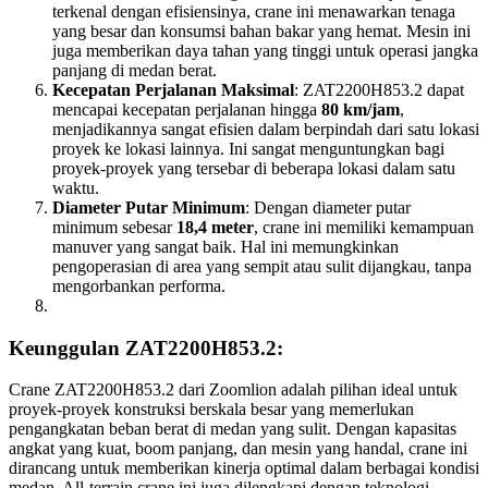
terkenal dengan efisiensinya, crane ini menawarkan tenaga
yang besar dan konsumsi bahan bakar yang hemat. Mesin ini
juga memberikan daya tahan yang tinggi untuk operasi jangka
panjang di medan berat.
Kecepatan Perjalanan Maksimal
: ZAT2200H853.2 dapat
mencapai kecepatan perjalanan hingga
80 km/jam
,
menjadikannya sangat efisien dalam berpindah dari satu lokasi
proyek ke lokasi lainnya. Ini sangat menguntungkan bagi
proyek-proyek yang tersebar di beberapa lokasi dalam satu
waktu.
Diameter Putar Minimum
: Dengan diameter putar
minimum sebesar
18,4 meter
, crane ini memiliki kemampuan
manuver yang sangat baik. Hal ini memungkinkan
pengoperasian di area yang sempit atau sulit dijangkau, tanpa
mengorbankan performa.
Keunggulan ZAT2200H853.2:
Crane ZAT2200H853.2 dari Zoomlion adalah pilihan ideal untuk
proyek-proyek konstruksi berskala besar yang memerlukan
pengangkatan beban berat di medan yang sulit. Dengan kapasitas
angkat yang kuat, boom panjang, dan mesin yang handal, crane ini
dirancang untuk memberikan kinerja optimal dalam berbagai kondisi
medan. All-terrain crane ini juga dilengkapi dengan teknologi